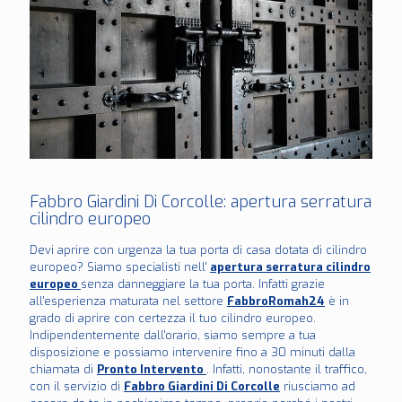
Fabbro Giardini Di Corcolle: apertura serratura
cilindro europeo
Devi aprire con urgenza la tua porta di casa dotata di cilindro
europeo? Siamo specialisti nell'
apertura serratura cilindro
europeo
senza danneggiare la tua porta. Infatti grazie
all'esperienza maturata nel settore
FabbroRomah24
è in
grado di aprire con certezza il tuo cilindro europeo.
Indipendentemente dall'orario, siamo sempre a tua
disposizione e possiamo intervenire fino a 30 minuti dalla
chiamata di
Pronto Intervento
. Infatti, nonostante il traffico,
con il servizio di
Fabbro Giardini Di Corcolle
riusciamo ad