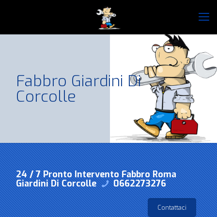
Fabbro Giardini Di
Corcolle
24 / 7 Pronto Intervento Fabbro Roma
Giardini Di Corcolle
0662273276
Contattaci