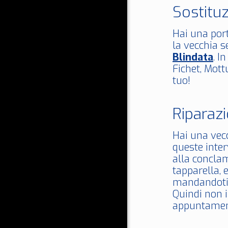
Sostitu
Hai una port
la vecchia s
Blindata
. I
Fichet, Mott
tuo!
Riparaz
Hai una vecc
queste int
alla conclam
tapparella, 
mandandoti u
Quindi non i
appuntamen