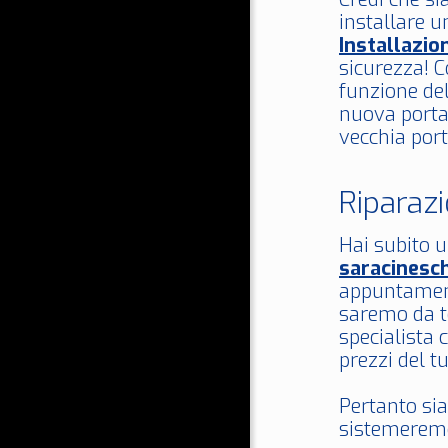
installare u
Installazio
sicurezza! C
funzione del
nuova porta
vecchia port
Riparaz
Hai subito 
saracinesc
appuntamen
saremo da t
specialista 
prezzi del t
Pertanto sia
sistemeremo