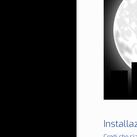
Installa
Credi che si