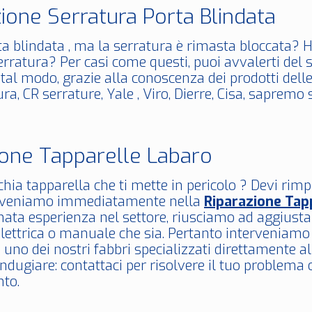
zione Serratura Porta Blindata
a blindata , ma la serratura è rimasta bloccata? 
erratura? Per casi come questi, puoi avvalerti del 
n tal modo, grazie alla conoscenza dei prodotti de
ura, CR serrature, Yale , Viro, Dierre, Cisa, sapremo
ione Tapparelle Labaro
hia tapparella che ti mette in pericolo ? Devi rim
erveniamo immediatamente nella
Riparazione Tap
ata esperienza nel settore, riusciamo ad aggiustare
elettrica o manuale che sia. Pertanto interveniamo
no dei nostri fabbri specializzati direttamente all
ndugiare: contattaci per risolvere il tuo problema 
to.