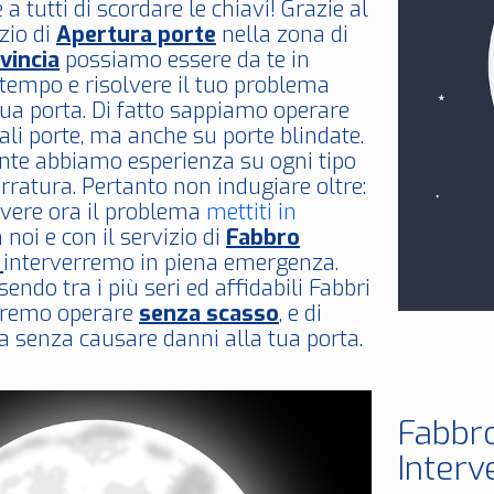
a tutti di scordare le chiavi! Grazie al
zio di
Apertura porte
nella zona di
vincia
possiamo essere da te in
tempo e risolvere il tuo problema
ua porta. Di fatto sappiamo operare
li porte, ma anche su porte blindate.
nte abbiamo esperienza su ogni tipo
erratura. Pertanto non indugiare oltre:
lvere ora il problema
mettiti in
 noi e con il servizio di
Fabbro
4
interverremo in piena emergenza.
sendo tra i più seri ed affidabili Fabbri
tremo operare
senza scasso
, e di
 senza causare danni alla tua porta.
Fabbr
Interv