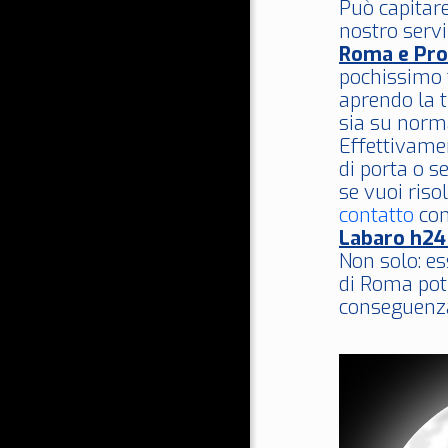
Può capitare 
nostro servi
Roma e Pro
pochissimo 
aprendo la t
sia su norma
Effettivame
di porta o s
se vuoi riso
contatto
con
Labaro h2
Non solo: es
di Roma po
conseguenza