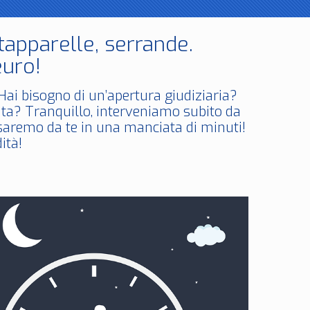
 tapparelle, serrande.
euro!
 Hai bisogno di un’apertura giudiziaria?
ta? Tranquillo, interveniamo subito da
saremo da te in una manciata di minuti!
ità!