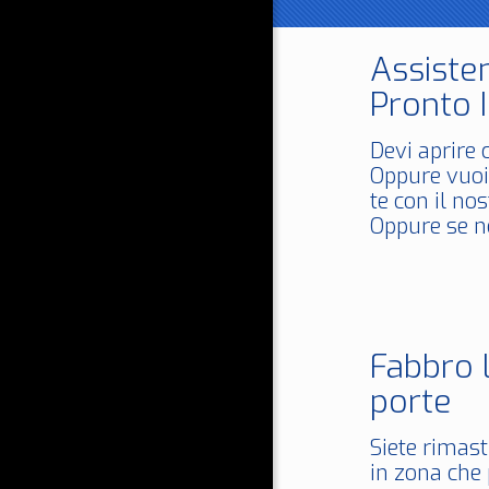
Assisten
Pronto I
Devi aprire 
Oppure vuoi
te con il no
Oppure se n
Fabbro 
porte
Siete rimast
in zona che