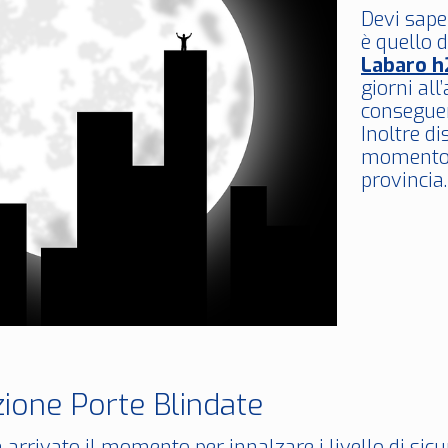
Devi saper
è quello 
Labaro h
giorni all
conseguen
Inoltre di
momento s
provincia.
zione Porte Blindate
a arrivato il momento per innalzare i livello di sic