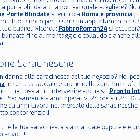
na porta blindata, ma non sai quale scegliere? Non 
ne Porte Blindate
specifico a
Roma e provincia
po
ontattaci subito per fissare un appuntamento e sa
 tuo budget. Ricorda:
FabbroRomah24
si occuperà 
 blindata fino al montaggio e collaudo e anche al
a!
ione Saracinesche
un danno alla saracinesca del tuo negozio? Noi po
he
in tutta la capitale e anche nelle zone limitro
to, ma possiamo intervenire anche su
Pronto In
e. Precisamente siamo operativi 24 ore su 24, 365 
che da anni lavora nel mercato delle saracinesche:
utto concorrenziali!
 che la tua saracinesca sia manuale oppure elettr
 al volo!