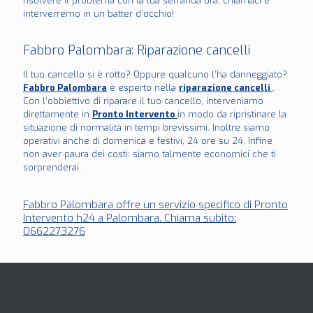
risolvere il problema con la tua serranda ora, chiamaci e
interverremo in un batter d’occhio!
Fabbro Palombara : Riparazione cancelli
Il tuo cancello si è rotto? Oppure qualcuno l’ha danneggiato?
Fabbro Palombara
è esperto nella
riparazione cancelli
.
Con l’obbiettivo di riparare il tuo cancello, interveniamo
direttamente in
Pronto Intervento
in modo da ripristinare la
situazione di normalità in tempi brevissimi. Inoltre siamo
operativi anche di domenica e festivi, 24 ore su 24. Infine
non aver paura dei costi: siamo talmente economici che ti
sorprenderai.
Fabbro Palombara offre un servizio specifico di Pronto
Intervento h24 a Palombara . Chiama subito:
0662273276