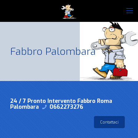
Fabbro Palombara
24 / 7 Pronto Intervento Fabbro Roma
Palombara
0662273276
Contattaci