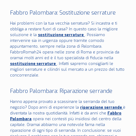
Fabbro Palombara : Sostituzione serrature
Hai problemi con la tua vecchia serratura? Si incastra e ti
obbliga a restare fuori di casa? In questo caso la migliore
soluzione è la
sostituzione serrature
. Possiamo
intervenire sia in urgenza oppure tramite comodo
appuntamento, sempre nella zona di Palombara .
FabbroRomah24 opera nelle zone di Roma e provincia da
oramai molti anni ed è il tuo specialista di fiducia nella
sostituzione serrature
. Infatti sapremo consigliarti le
migliori serrature e cilindri sul mercato a un prezzo del tutto
concorrenziale.
Fabbro Palombara : Riparazione serrande
Hanno appena provato a scassinare la serranda del tuo
negozio? Dopo anni di esperienze la
riparazione serrande
è
diventata la nostra quotidianità. Infatti è da anni che
Fabbro
Palombara
opera nei contesti più insidiosi del centro della
capitale. Oramai abbiamo una notevole fama nella
riparazione di ogni tipo di serranda. In conclusione: se vuoi