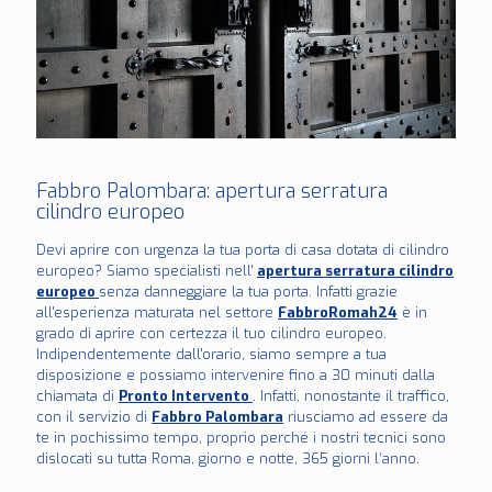
Fabbro Palombara : apertura serratura
cilindro europeo
Devi aprire con urgenza la tua porta di casa dotata di cilindro
europeo? Siamo specialisti nell'
apertura serratura cilindro
europeo
senza danneggiare la tua porta. Infatti grazie
all'esperienza maturata nel settore
FabbroRomah24
è in
grado di aprire con certezza il tuo cilindro europeo.
Indipendentemente dall'orario, siamo sempre a tua
disposizione e possiamo intervenire fino a 30 minuti dalla
chiamata di
Pronto Intervento
. Infatti, nonostante il traffico,
con il servizio di
Fabbro Palombara
riusciamo ad essere da
te in pochissimo tempo, proprio perché i nostri tecnici sono
dislocati su tutta Roma, giorno e notte, 365 giorni l’anno.