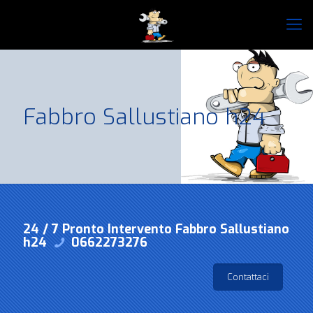
Fabbro Sallustiano h24
24 / 7 Pronto Intervento Fabbro Sallustiano
h24
0662273276
Contattaci