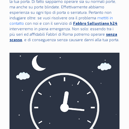
la tua porta. Di fatto sappiamo operare sia su normali porte,
ma anche su porte blindate. Effettivamente abbiamo
esperienza su ogni tipo di porta o serratura. Pertanto non
indugiare oltre: se vuoi risolvere ora il problema
mettiti in
contatto
con noi e con il servizio di
Fabbro Sallustiano h24
interverremo in piena emergenza. Non solo: essendo tra i
più seri ed affidabili Fabbri di Roma potremo operare
senza
scasso
, e di conseguenza senza causare danni alla tua porta.