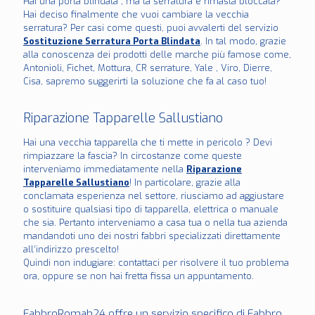
Hai una porta blindata , ma la serratura è rimasta bloccata?
Hai deciso finalmente che vuoi cambiare la vecchia
serratura? Per casi come questi, puoi avvalerti del servizio
Sostituzione Serratura Porta Blindata
. In tal modo, grazie
alla conoscenza dei prodotti delle marche più famose come,
Antonioli, Fichet, Mottura, CR serrature, Yale , Viro, Dierre,
Cisa, sapremo suggerirti la soluzione che fa al caso tuo!
Riparazione Tapparelle Sallustiano
Hai una vecchia tapparella che ti mette in pericolo ? Devi
rimpiazzare la fascia? In circostanze come queste
interveniamo immediatamente nella
Riparazione
Tapparelle Sallustiano
! In particolare, grazie alla
conclamata esperienza nel settore, riusciamo ad aggiustare
o sostituire qualsiasi tipo di tapparella, elettrica o manuale
che sia. Pertanto interveniamo a casa tua o nella tua azienda
mandandoti uno dei nostri fabbri specializzati direttamente
all’indirizzo prescelto!
Quindi non indugiare: contattaci per risolvere il tuo problema
ora, oppure se non hai fretta fissa un appuntamento.
FabbroRomah24 offre un servizio specifico di Fabbro