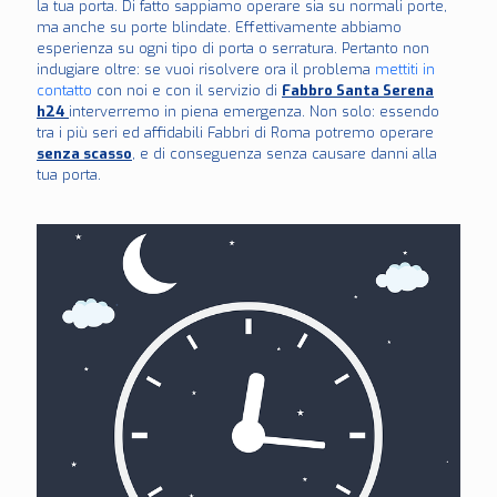
la tua porta. Di fatto sappiamo operare sia su normali porte,
ma anche su porte blindate. Effettivamente abbiamo
esperienza su ogni tipo di porta o serratura. Pertanto non
indugiare oltre: se vuoi risolvere ora il problema
mettiti in
contatto
con noi e con il servizio di
Fabbro Santa Serena
h24
interverremo in piena emergenza. Non solo: essendo
tra i più seri ed affidabili Fabbri di Roma potremo operare
senza scasso
, e di conseguenza senza causare danni alla
tua porta.