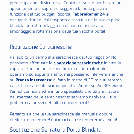
preoccupazioni di sicurezza! Contattaci subito per fissare un
appuntamento e sapremo suggerirti la porta giusta in
funzione del tuo budget. Ricorda:
FabbroRomah24
si
occuperà di tutto: dal trasporto a casa tua della nuova porta
blindata fino al montaggio e collaudo e anche allo
smontaggio e rottamazione della tua vecchia porta!
Riparazione Saracinesche
Hai subito un danno alla saracinesca del tuo negozio? Noi
possiamo effettuare la
riparazione saracinesche
in tutta la
capitale e anche nelle zone limitrofe. Normalmente
operiamo su appuntamento, ma possiamo intervenire anche
su
Pronto Intervento
: di fatto in meno di 30 minuti saremo
da te. Precisamente siamo operativi 24 ore su 24, 365 giorni
l’anno! Confida anche in uno specialista che da anni lavora
nel mercato delle saracinesche: sapremo risolvere il tuo
problema a prezzi del tutto concorrenziali!
Pertanto sia che la tua saracinesca sia manuale oppure
elettrica, non temere! Chiamaci e la sistemeremo al volo!
Sostituzione Serratura Porta Blindata