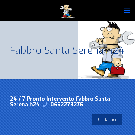
Fabbro Santa Serena h24
24 / 7 Pronto Intervento Fabbro Santa
Serena h24
0662273276
Contattaci