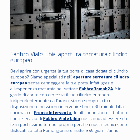
Fabbro Viale Libia: apertura serratura cilindro
europeo
Devi aprire con urgenza la tua porta di casa dotata di cilindro
europeo? Siamo specialisti nell'
apertura serratura cilindro
europeo
senza danneggiare la tua porta. Infatti grazie
all'esperienza maturata nel settore
FabbroRomah24
è in
grado di aprire con certezza il tuo cilindro europeo.
Indipendentemente dall'orario, siamo sempre a tua
disposizione e possiamo intervenire fino a 30 minuti dalla
chiamata di
Pronto Intervento
. Infatti, nonostante il traffico,
con il servizio di
Fabbro Viale Libia
riusciamo ad essere da
te in pochissimo tempo, proprio perché i nostri tecnici sono
dislocati su tutta Roma, giorno e notte, 365 giorni l’anno.