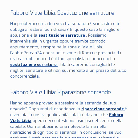
Fabbro Viale Libia: Sostituzione serrature
Hai problemi con la tua vecchia serratura? Si incastra e ti
obbliga a restare fuori di casa? In questo caso la migliore
soluzione è la
sostituzione serrature
. Possiamo
intervenire sia in urgenza oppure tramite comodo
appuntamento, sempre nella zona di Viale Libia.
FabbroRomah24 opera nelle zone di Roma e provincia da
oramai molti anni ed è il tuo specialista di fiducia nella
sostituzione serrature
. Infatti sapremo consigliarti le
migliori serrature e cilindri sul mercato a un prezzo del tutto
concorrenziale.
Fabbro Viale Libia: Riparazione serrande
Hanno appena provato a scassinare la serranda del tuo
negozio? Dopo anni di esperienze la
riparazione serrande
è
diventata la nostra quotidianità. Infatti è da anni che
Fabbro
Viale Libia
opera nei contesti più insidiosi del centro della
capitale. Oramai abbiamo una notevole fama nella
riparazione di ogni tipo di serranda. In conclusione: se vuoi