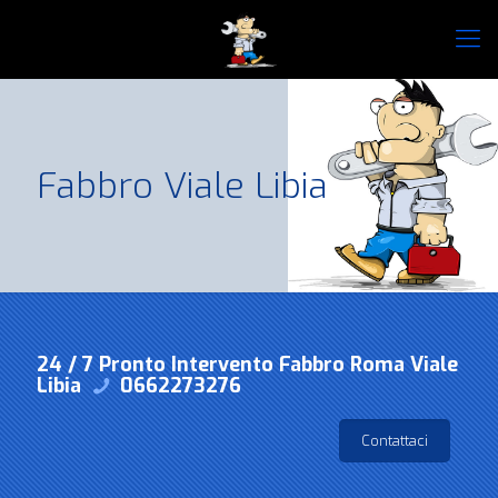
Fabbro Viale Libia
24 / 7 Pronto Intervento Fabbro Roma Viale
Libia
0662273276
Contattaci