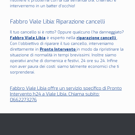
risolvere il problema con la tua serranda ora, chiamaci e
interverremo in un batter d’occhio!
Fabbro Viale Libia: Riparazione cancelli
Il tuo cancello si è rotto? Oppure qualcuno l’ha danneggiato?
Fabbro Viale Libia
è esperto nella
riparazione cancelli
.
Con l’obbiettivo di riparare il tuo cancello, interveniamo
direttamente in
Pronto Intervento
in modo da ripristinare la
situazione di normalità in tempi brevissimi. Inoltre siamo
operativi anche di domenica e festivi, 24 ore su 24. Infine
non aver paura dei costi: siamo talmente economici che ti
sorprenderai.
Fabbro Viale Libia offre un servizio specifico di Pronto
Intervento h24 a Viale Libia. Chiama subito:
0662273276