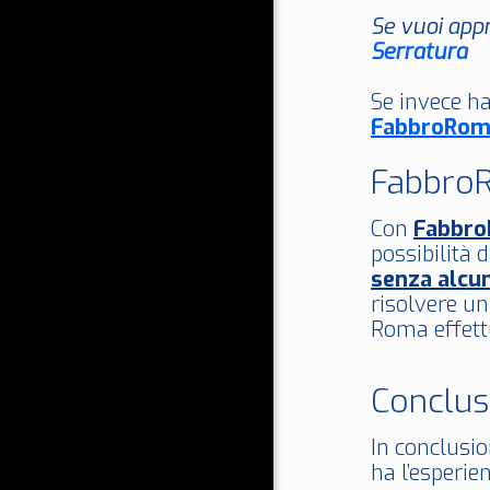
Se vuoi appr
Serratura
Se invece ha
FabbroRom
FabbroR
Con
Fabbr
possibilità 
senza alcu
risolvere u
Roma effettu
Conclus
In conclusio
ha l’esperie