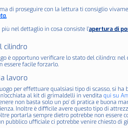
ma di proseguire con la lettura ti consiglio vivamen
ta.
iù nel dettaglio in cosa consiste l’
apertura di po
l cilindro
go è opportuno verificare lo stato del cilindro: nel
 essere facile forzarlo.
da lavoro
uogo per effettuare qualsiasi tipo di scasso, si ha bi
n’occhiata al kit di grimaldelli in vendita
qui su A
genere non basta solo un po’ di pratica e buona man
enza. Inoltre è difficile avere questo tipo di attr
ltre portarla sempre dietro potrebbe non essere cons
un pubblico ufficiale ci potrebbe venire chiesto di g