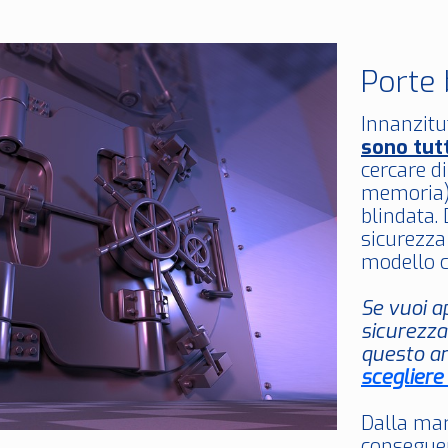
Porte 
Innanzitut
sono tut
cercare di
memoria) 
blindata. 
sicurezza
modello c
Se vuoi a
sicurezza
questo ar
scegliere
Dalla mar
conseguen