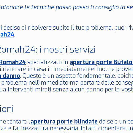
ofondire le tecniche passo passo ti consiglio la 
i deciso di risolvere subito il tuo problema, puoi r
ah24
.
omah24: i nostri servizi
oRomah24
specializzato in
apertura porte Bufalo
di rientrare in casa immediatamente! Inoltre prov
n danno
. Questo è un aspetto fondamentale, poich
n problema nell’immediato ma portare delle conseg
a interventi mirati senza alcun danno per la vostr
ioni
ne tentare l’
apertura porte blindate
da se è un co
nza e l’attrezzatura necessaria. Infatti cimentarsi