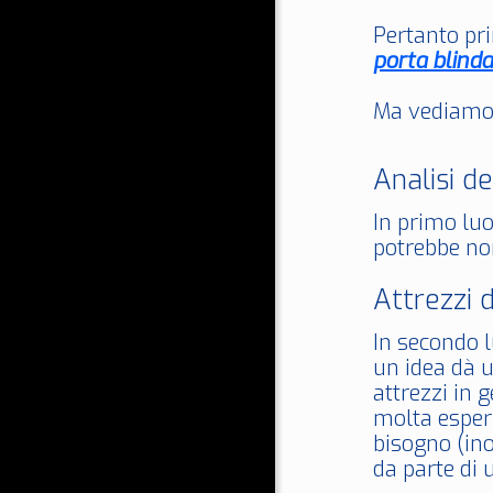
Pertanto pri
porta blinda
Ma vediamo p
Analisi de
In primo luo
potrebbe non
Attrezzi 
In secondo l
un idea dà u
attrezzi in 
molta esperi
bisogno (ino
da parte di 