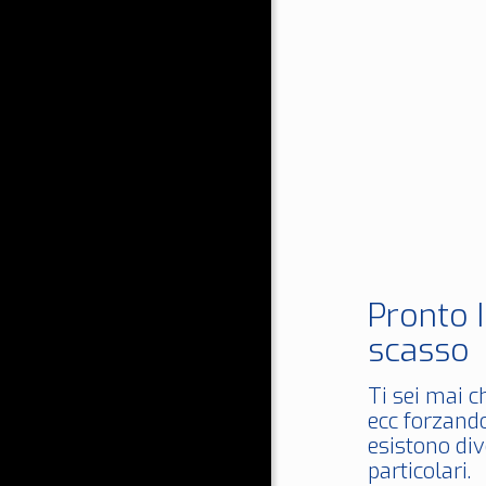
Pronto 
scasso
Ti sei mai c
ecc forzando
esistono div
particolari.