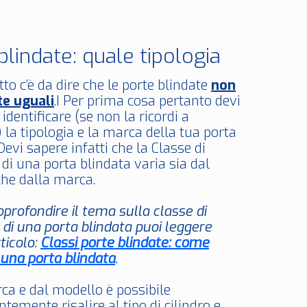
blindate: quale tipologia
to c’è da dire che le porte blindate
non
te uguali
.I Per prima cosa pertanto devi
 identificare (se non la ricordi a
la tipologia e la marca della tua porta
Devi sapere infatti che la Classe di
 di una porta blindata varia sia dal
he dalla marca.
pprofondire il tema sulla classe di
 di una porta blindata puoi leggere
ticolo:
Classi porte blindate: come
 una porta blindata
.
ca e dal modello è possibile
temente risalire al tipo di cilindro e