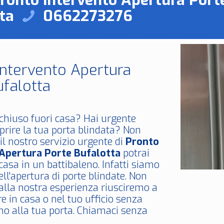
Pronto Intervento Apertura Port
tta
0662273276
Intervento Apertura
ufalotta
chiuso fuori casa? Hai urgente
prire la tua porta blindata? Non
il nostro servizio urgente di
Pronto
 Apertura Porte Bufalotta
potrai
 casa in un battibaleno. Infatti siamo
nell'apertura di porte blindate. Non
 alla nostra esperienza riusciremo a
re in casa o nel tuo ufficio senza
o alla tua porta. Chiamaci senza