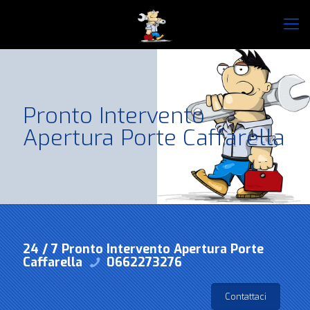
Pronto Intervento
Apertura Porte Caffarella
24 / 7 Pronto Intervento Apertura Porte
Caffarella
0662273276
Contattaci