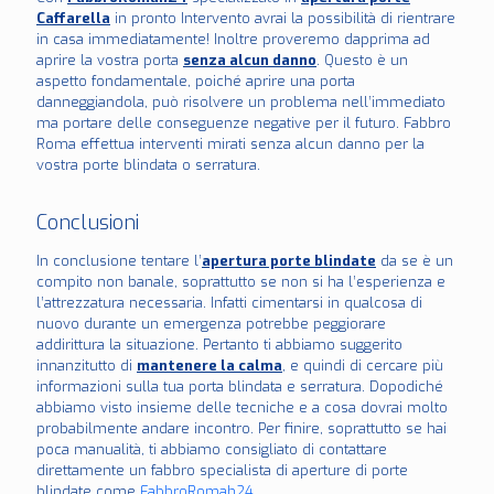
Caffarella
in pronto Intervento avrai la possibilità di rientrare
in casa immediatamente! Inoltre proveremo dapprima ad
aprire la vostra porta
senza alcun danno
. Questo è un
aspetto fondamentale, poiché aprire una porta
danneggiandola, può risolvere un problema nell’immediato
ma portare delle conseguenze negative per il futuro. Fabbro
Roma effettua interventi mirati senza alcun danno per la
vostra porte blindata o serratura.
Conclusioni
In conclusione tentare l’
apertura porte blindate
da se è un
compito non banale, soprattutto se non si ha l’esperienza e
l’attrezzatura necessaria. Infatti cimentarsi in qualcosa di
nuovo durante un emergenza potrebbe peggiorare
addirittura la situazione. Pertanto ti abbiamo suggerito
innanzitutto di
mantenere la calma
, e quindi di cercare più
informazioni sulla tua porta blindata e serratura. Dopodiché
abbiamo visto insieme delle tecniche e a cosa dovrai molto
probabilmente andare incontro. Per finire, soprattutto se hai
poca manualità, ti abbiamo consigliato di contattare
direttamente un fabbro specialista di aperture di porte
blindate come
FabbroRomah24
.