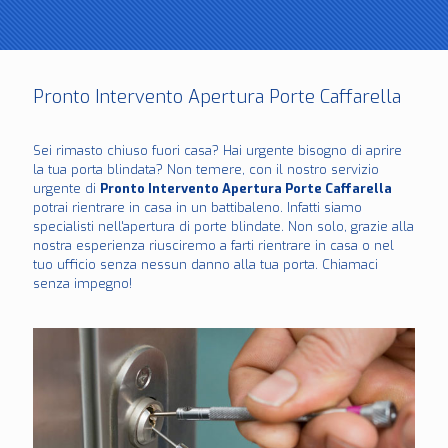
Pronto Intervento Apertura Porte Caffarella
Sei rimasto chiuso fuori casa? Hai urgente bisogno di aprire
la tua porta blindata? Non temere, con il nostro servizio
urgente di
Pronto Intervento Apertura Porte Caffarella
potrai rientrare in casa in un battibaleno. Infatti siamo
specialisti nell'apertura di porte blindate. Non solo, grazie alla
nostra esperienza riusciremo a farti rientrare in casa o nel
tuo ufficio senza nessun danno alla tua porta. Chiamaci
senza impegno!