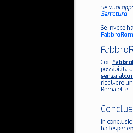
Se vuoi appr
Serratura
Se invece ha
FabbroRom
FabbroR
Con
Fabbr
possibilità 
senza alcu
risolvere u
Roma effettu
Conclus
In conclusio
ha l’esperie