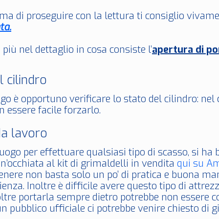
ma di proseguire con la lettura ti consiglio vivamen
ta.
iù nel dettaglio in cosa consiste l’
apertura di po
l cilindro
go è opportuno verificare lo stato del cilindro: nel
 essere facile forzarlo.
da lavoro
uogo per effettuare qualsiasi tipo di scasso, si ha bi
n’occhiata al kit di grimaldelli in vendita
qui su A
genere non basta solo un po’ di pratica e buona man
enza. Inoltre è difficile avere questo tipo di attr
ltre portarla sempre dietro potrebbe non essere cons
un pubblico ufficiale ci potrebbe venire chiesto di g