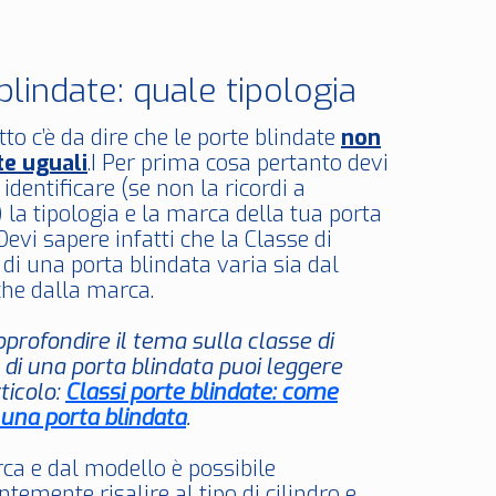
blindate: quale tipologia
to c’è da dire che le porte blindate
non
te uguali
.I Per prima cosa pertanto devi
 identificare (se non la ricordi a
la tipologia e la marca della tua porta
Devi sapere infatti che la Classe di
 di una porta blindata varia sia dal
he dalla marca.
pprofondire il tema sulla classe di
 di una porta blindata puoi leggere
ticolo:
Classi porte blindate: come
 una porta blindata
.
ca e dal modello è possibile
temente risalire al tipo di cilindro e