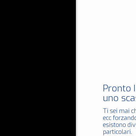
Pronto 
uno sca
Ti sei mai c
ecc forzando
esistono div
particolari.