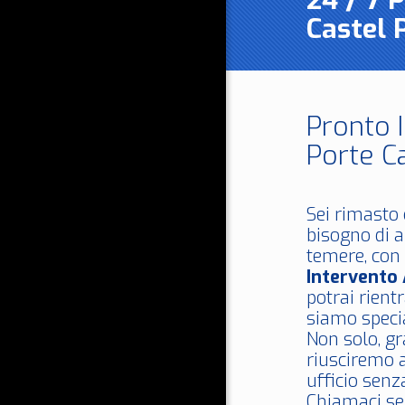
24 / 7 
Castel 
Pronto 
Porte C
Sei rimasto 
bisogno di a
temere, con 
Intervento
potrai rientr
siamo specia
Non solo, gr
riusciremo a
ufficio senz
Chiamaci s