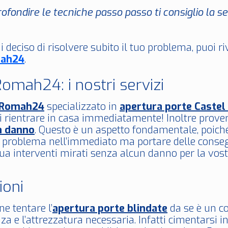
ofondire le tecniche passo passo ti consiglio la 
i deciso di risolvere subito il tuo problema, puoi r
ah24
.
omah24: i nostri servizi
oRomah24
specializzato in
apertura porte Castel
di rientrare in casa immediatamente! Inoltre prov
n danno
. Questo è un aspetto fondamentale, poich
n problema nell’immediato ma portare delle conseg
a interventi mirati senza alcun danno per la vostr
ioni
ne tentare l’
apertura porte blindate
da se è un co
nza e l’attrezzatura necessaria. Infatti cimentarsi