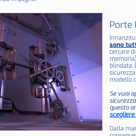
Porte 
Innanzitut
sono tut
cercare di
memoria) 
blindata. 
sicurezza
modello c
Se vuoi a
sicurezza
questo ar
scegliere
Dalla mar
conseguen