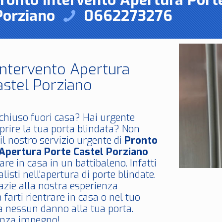
Pronto Intervento Apertura Port
Porziano
0662273276
Intervento Apertura
astel Porziano
chiuso fuori casa? Hai urgente
prire la tua porta blindata? Non
il nostro servizio urgente di
Pronto
 Apertura Porte Castel Porziano
are in casa in un battibaleno. Infatti
listi nell'apertura di porte blindate.
azie alla nostra esperienza
 farti rientrare in casa o nel tuo
a nessun danno alla tua porta.
enza impegno!