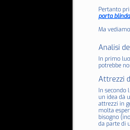
Pertanto pri
porta blinda
Ma vediamo p
Analisi de
In primo luo
potrebbe non
Attrezzi 
In secondo l
un idea dà u
attrezzi in 
molta esperi
bisogno (ino
da parte di 