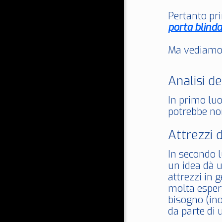
Pertanto pri
porta blinda
Ma vediamo p
Analisi de
In primo luo
potrebbe non
Attrezzi 
In secondo l
un idea dà u
attrezzi in 
molta esperi
bisogno (ino
da parte di 