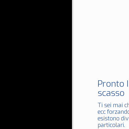
Pronto 
scasso
Ti sei mai c
ecc forzando
esistono div
particolari.