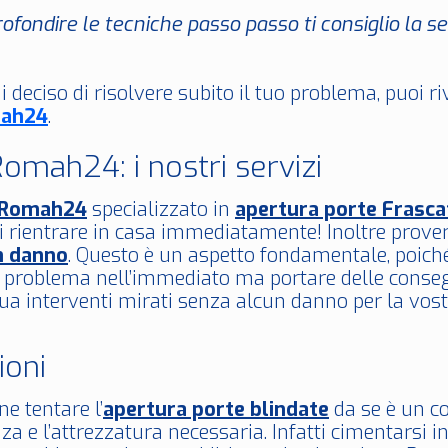
ofondire le tecniche passo passo ti consiglio la 
i deciso di risolvere subito il tuo problema, puoi r
ah24
.
omah24: i nostri servizi
oRomah24
specializzato in
apertura porte Frasca
di rientrare in casa immediatamente! Inoltre prov
n danno
. Questo è un aspetto fondamentale, poich
n problema nell’immediato ma portare delle conseg
a interventi mirati senza alcun danno per la vostr
ioni
ne tentare l’
apertura porte blindate
da se è un co
nza e l’attrezzatura necessaria. Infatti cimentarsi