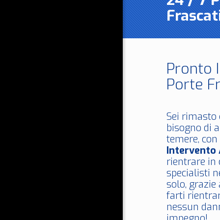
24 / 7 
Frascat
Pronto 
Porte Fr
Sei rimasto 
bisogno di a
temere, con 
Intervento 
rientrare in
specialisti 
solo, grazie
farti rientra
nessun dann
impegno!