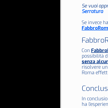
Se vuoi appr
Serratura
Se invece ha
FabbroRom
FabbroR
Con
Fabbr
possibilità 
senza alcu
risolvere u
Roma effettu
Conclus
In conclusio
ha l’esperie