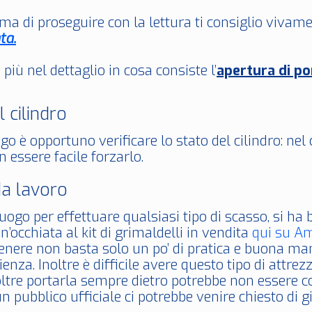
ma di proseguire con la lettura ti consiglio vivamen
ta.
iù nel dettaglio in cosa consiste l’
apertura di po
l cilindro
go è opportuno verificare lo stato del cilindro: nel
 essere facile forzarlo.
da lavoro
uogo per effettuare qualsiasi tipo di scasso, si ha bi
n’occhiata al kit di grimaldelli in vendita
qui su A
genere non basta solo un po’ di pratica e buona man
enza. Inoltre è difficile avere questo tipo di attr
ltre portarla sempre dietro potrebbe non essere cons
un pubblico ufficiale ci potrebbe venire chiesto di g