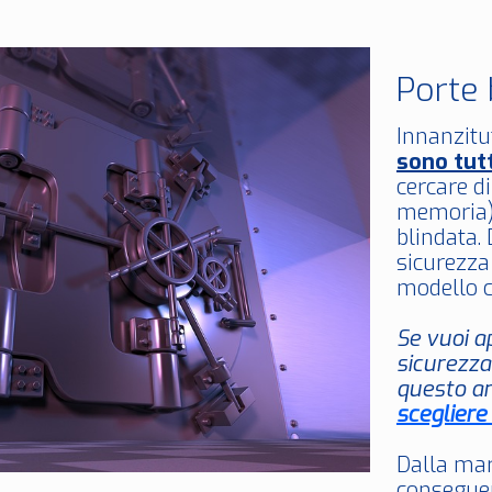
Porte 
Innanzitut
sono tut
cercare di
memoria) 
blindata. 
sicurezza
modello c
Se vuoi a
sicurezza
questo ar
scegliere
Dalla mar
conseguen