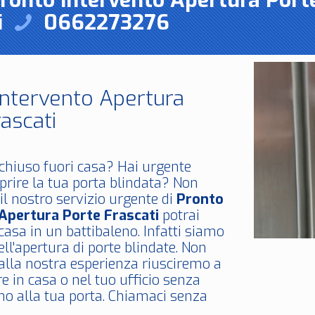
Pronto Intervento Apertura Port
i
0662273276
Intervento Apertura
ascati
chiuso fuori casa? Hai urgente
prire la tua porta blindata? Non
il nostro servizio urgente di
Pronto
Apertura Porte Frascati
potrai
 casa in un battibaleno. Infatti siamo
nell'apertura di porte blindate. Non
 alla nostra esperienza riusciremo a
re in casa o nel tuo ufficio senza
o alla tua porta. Chiamaci senza