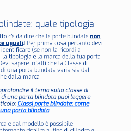
blindate: quale tipologia
to c’è da dire che le porte blindate
non
te uguali
.I Per prima cosa pertanto devi
 identificare (se non la ricordi a
la tipologia e la marca della tua porta
Devi sapere infatti che la Classe di
 di una porta blindata varia sia dal
he dalla marca.
pprofondire il tema sulla classe di
 di una porta blindata puoi leggere
ticolo:
Classi porte blindate: come
 una porta blindata
.
ca e dal modello è possibile
temente risalire al tipo di cilindro e