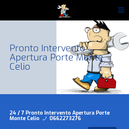
Pronto Intervento
Apertura Porte Monte
Celio
24 / 7 Pronto Intervento Apertura Porte
Monte Celio
0662273276