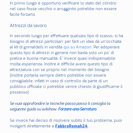
In primo luogo è opportuno verificare lo stato del cilindro:
nel caso fosse vecchio o arrugginito potrebbe non essere
facile forzarlo.
Attrezzi da lavoro
In secondo luogo per effettuare qualsiasi tipo di scasso, si ha
bisogno di attrezzi particolari: per farti un idea dà un’occhiata
al kit di grimaldelli in vendita
qui su Amazon.
Per adoperare
questo tipo di attrezzi in genere non basta solo un po’ di
pratica e buona manualità. E’ invece quasi indispensabile
molta esperienza. Inoltre è difficile avere questo tipo di
attrezzatura con se proprio nel momento del bisogno
(inoltre portarla sempre dietro potrebbe non essere
consigliabile, infatti in caso di controllo da parte di un
pubblico ufficiale ci potrebbe venire chiesto di giustificarne il
possesso)
Se vuoi approfondire le tecniche passo passo ti consiglio la
seguente guida su wikihow:
Forzare-una-Serratura
Se invece hai deciso di risolvere subito il tuo problema, puoi
rivolgerti direttamente a
FabbroRomah24
.