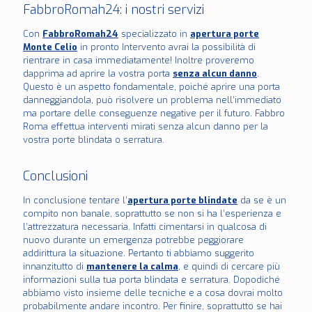
FabbroRomah24: i nostri servizi
Con
FabbroRomah24
specializzato in
apertura porte
Monte Celio
in pronto Intervento avrai la possibilità di
rientrare in casa immediatamente! Inoltre proveremo
dapprima ad aprire la vostra porta
senza alcun danno
.
Questo è un aspetto fondamentale, poiché aprire una porta
danneggiandola, può risolvere un problema nell’immediato
ma portare delle conseguenze negative per il futuro. Fabbro
Roma effettua interventi mirati senza alcun danno per la
vostra porte blindata o serratura.
Conclusioni
In conclusione tentare l’
apertura porte blindate
da se è un
compito non banale, soprattutto se non si ha l’esperienza e
l’attrezzatura necessaria. Infatti cimentarsi in qualcosa di
nuovo durante un emergenza potrebbe peggiorare
addirittura la situazione. Pertanto ti abbiamo suggerito
innanzitutto di
mantenere la calma
, e quindi di cercare più
informazioni sulla tua porta blindata e serratura. Dopodiché
abbiamo visto insieme delle tecniche e a cosa dovrai molto
probabilmente andare incontro. Per finire, soprattutto se hai