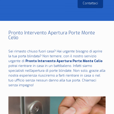
Contattaci
Pronto Intervento Apertura Porte Monte
Celio
Sei rimasto chiuso fuori casa? Hai urgente bisogno di aprire
la tua porta blindata? Non temere, con il nostro servizio
urgente di
Pronto Intervento Apertura Porte Monte Celio
potrai rientrare in casa in un battibaleno. Infatti siamo
specialisti nell'apertura di porte blindate. Non solo, grazie alla
nostra esperienza riusciremo a farti rientrare in casa o nel
tuo ufficio senza nessun danno alla tua porta. Chiamaci
senza impegno!