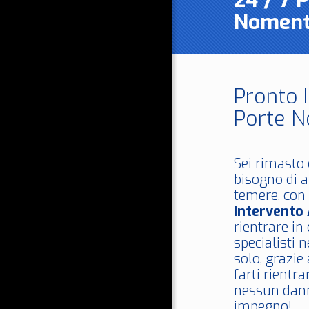
24 / 7 
Nomen
Pronto 
Porte 
Sei rimasto 
bisogno di a
temere, con 
Intervento
rientrare in
specialisti 
solo, grazie
farti rientra
nessun dann
impegno!