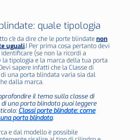
blindate: quale tipologia
to c’è da dire che le porte blindate
non
te uguali
.I Per prima cosa pertanto devi
 identificare (se non la ricordi a
la tipologia e la marca della tua porta
Devi sapere infatti che la Classe di
 di una porta blindata varia sia dal
he dalla marca.
pprofondire il tema sulla classe di
 di una porta blindata puoi leggere
ticolo:
Classi porte blindate: come
 una porta blindata
.
ca e dal modello è possibile
temente risalire al tipo di cilindro e