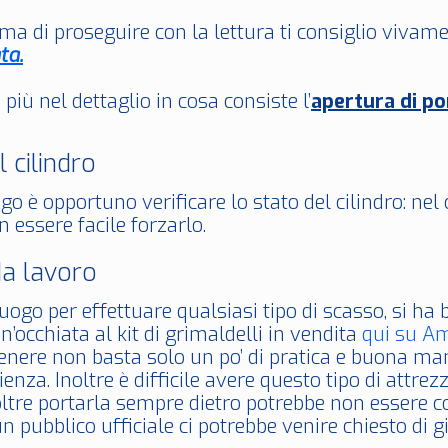
ma di proseguire con la lettura ti consiglio vivamen
ta.
iù nel dettaglio in cosa consiste l’
apertura di po
l cilindro
go è opportuno verificare lo stato del cilindro: nel
 essere facile forzarlo.
da lavoro
uogo per effettuare qualsiasi tipo di scasso, si ha bi
n’occhiata al kit di grimaldelli in vendita
qui su A
genere non basta solo un po’ di pratica e buona man
enza. Inoltre è difficile avere questo tipo di attr
ltre portarla sempre dietro potrebbe non essere cons
un pubblico ufficiale ci potrebbe venire chiesto di g