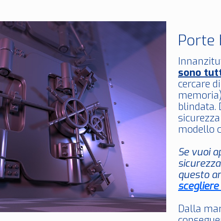
Porte 
Innanzitut
sono tut
cercare di
memoria) 
blindata. 
sicurezza
modello c
Se vuoi a
sicurezza
questo ar
scegliere
Dalla mar
conseguen