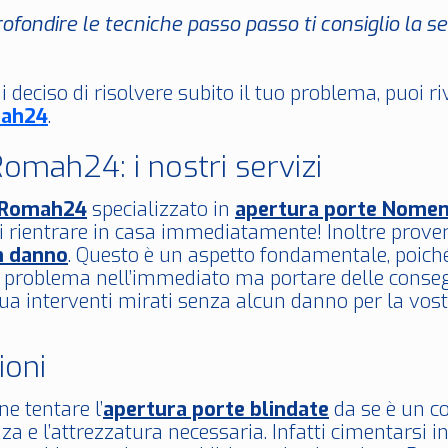
ofondire le tecniche passo passo ti consiglio la 
i deciso di risolvere subito il tuo problema, puoi r
ah24
.
omah24: i nostri servizi
oRomah24
specializzato in
apertura porte Nome
di rientrare in casa immediatamente! Inoltre prov
n danno
. Questo è un aspetto fondamentale, poich
n problema nell’immediato ma portare delle conseg
a interventi mirati senza alcun danno per la vostr
ioni
ne tentare l’
apertura porte blindate
da se è un co
nza e l’attrezzatura necessaria. Infatti cimentarsi