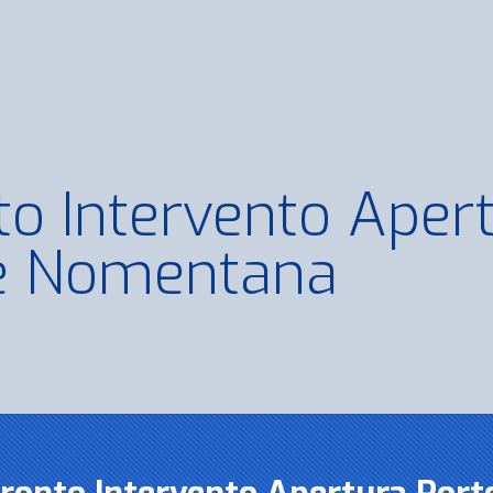
to Intervento Aper
e Nomentana