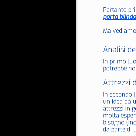
Pertanto pri
porta blinda
Ma vediamo p
Analisi de
In primo luo
potrebbe non
Attrezzi 
In secondo l
un idea dà u
attrezzi in 
molta esperi
bisogno (ino
da parte di 