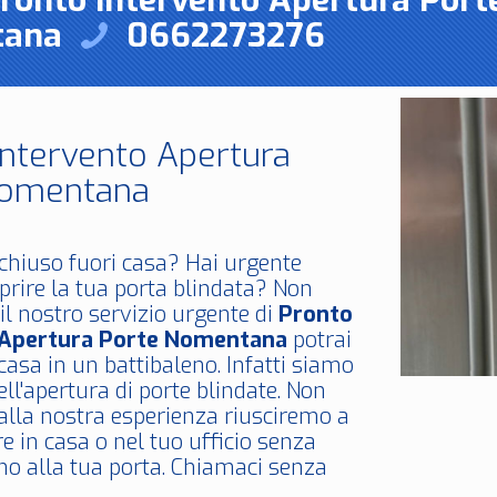
Pronto Intervento Apertura Port
tana
0662273276
Intervento Apertura
Nomentana
chiuso fuori casa? Hai urgente
prire la tua porta blindata? Non
il nostro servizio urgente di
Pronto
 Apertura Porte Nomentana
potrai
 casa in un battibaleno. Infatti siamo
nell'apertura di porte blindate. Non
 alla nostra esperienza riusciremo a
re in casa o nel tuo ufficio senza
o alla tua porta. Chiamaci senza