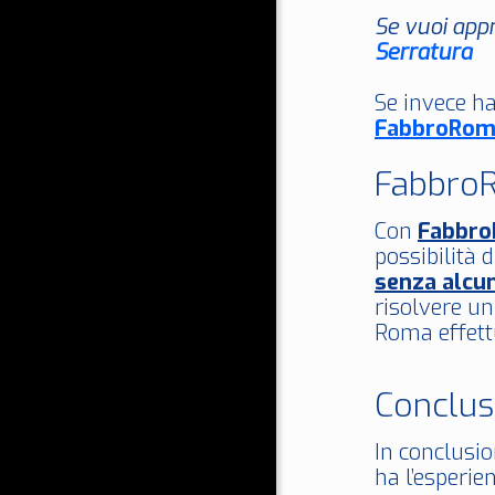
Se vuoi appr
Serratura
Se invece ha
FabbroRom
FabbroR
Con
Fabbr
possibilità 
senza alcu
risolvere u
Roma effettu
Conclus
In conclusio
ha l’esperie