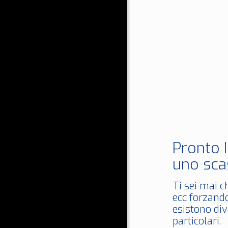
Pronto 
uno sca
Ti sei mai c
ecc forzando
esistono div
particolari.