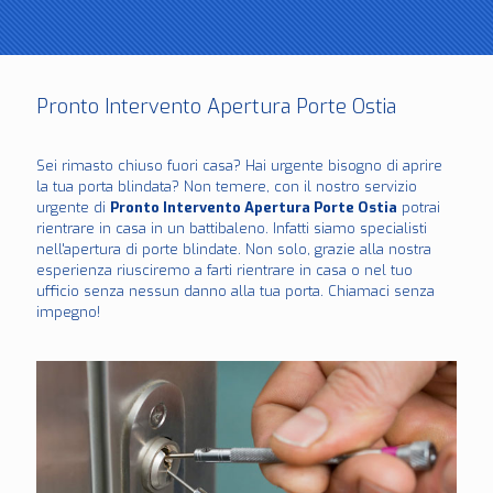
Pronto Intervento Apertura Porte Ostia
Sei rimasto chiuso fuori casa? Hai urgente bisogno di aprire
la tua porta blindata? Non temere, con il nostro servizio
urgente di
Pronto Intervento Apertura Porte Ostia
potrai
rientrare in casa in un battibaleno. Infatti siamo specialisti
nell'apertura di porte blindate. Non solo, grazie alla nostra
esperienza riusciremo a farti rientrare in casa o nel tuo
ufficio senza nessun danno alla tua porta. Chiamaci senza
impegno!