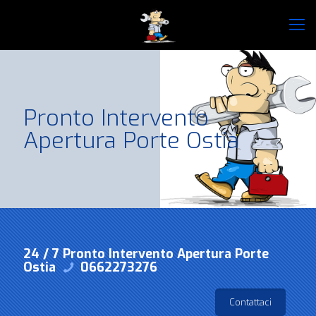
Pronto Intervento
Apertura Porte Ostia
24 / 7 Pronto Intervento Apertura Porte
Ostia
0662273276
Contattaci