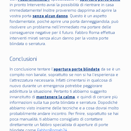
in pronto Intervento avrai la possibilità di rientrare in casa
immediatamente! Inoltre proveremo dapprima ad aprire la
vostra porta
senza alcun danno
. Questo è un aspetto
fondamentale, poiché aprire una porta danneggiandola, può
risolvere un problema nell’immediato ma portare delle
conseguenze negative per il futuro. Fabbro Roma effettua
interventi mirati senza alcun danno per la vostra porte
blindata o serratura.
Conclusioni
In conclusione tentare l’
apertura porte blindate
da se è un
compito non banale, soprattutto se non si ha l’esperienza e
l’attrezzatura necessaria. Infatti cimentarsi in qualcosa di
nuovo durante un emergenza potrebbe peggiorare
addirittura la situazione. Pertanto ti abbiamo suggerito
innanzitutto di
mantenere la calma
, e quindi di cercare più
informazioni sulla tua porta blindata e serratura. Dopodiché
abbiamo visto insieme delle tecniche e a cosa dovrai molto
probabilmente andare incontro. Per finire, soprattutto se hai
poca manualità, ti abbiamo consigliato di contattare
direttamente un fabbro specialista di aperture di porte
blindate come
FabbroRomah24
.