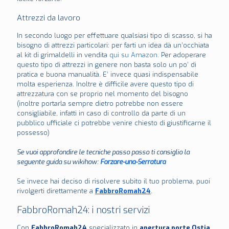
Attrezzi da lavoro
In secondo luogo per effettuare qualsiasi tipo di scasso, si ha
bisogno di attrezzi particolari: per farti un idea dà un’occhiata
al kit di grimaldelli in vendita
qui su Amazon.
Per adoperare
questo tipo di attrezzi in genere non basta solo un po’ di
pratica e buona manualità. E’ invece quasi indispensabile
molta esperienza. Inoltre è difficile avere questo tipo di
attrezzatura con se proprio nel momento del bisogno
(inoltre portarla sempre dietro potrebbe non essere
consigliabile, infatti in caso di controllo da parte di un
pubblico ufficiale ci potrebbe venire chiesto di giustificarne il
possesso)
Se vuoi approfondire le tecniche passo passo ti consiglio la
seguente guida su wikihow:
Forzare-una-Serratura
Se invece hai deciso di risolvere subito il tuo problema, puoi
rivolgerti direttamente a
FabbroRomah24
.
FabbroRomah24: i nostri servizi
Con
FabbroRomah24
specializzato in
apertura porte Ostia