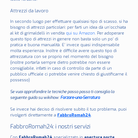
Attrezzi da lavoro
In secondo luogo per effettuare qualsiasi tipo di scasso, si ha
bisogno di attrezzi particolari: per farti un idea dà un’occhiata
al kit di grimaldelli in vendita
qui su Amazon.
Per adoperare
questo tipo di attrezzi in genere non basta solo un po’ di
pratica e buona manualità. E’ invece quasi indispensabile
molta esperienza. Inoltre è difficile avere questo tipo di
attrezzatura con se proprio nel momento del bisogno
(inoltre portarla sempre dietro potrebbe non essere
consigliabile, infatti in caso di controllo da parte di un
pubblico ufficiale ci potrebbe venire chiesto di giustificarne il
possesso)
Se vuoi approfondire le tecniche passo passo ti consiglio la
seguente guida su wikihow:
Forzare-una-Serratura
Se invece hai deciso di risolvere subito il tuo problema, puoi
rivolgerti direttamente a
FabbroRomah24
.
FabbroRomah24: i nostri servizi
Con
FabbroRomah24
specializzato in
apertura porte