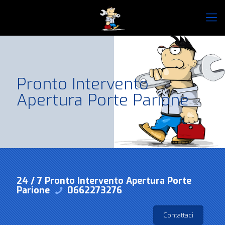
Pronto Intervento
Apertura Porte Parione
24 / 7 Pronto Intervento Apertura Porte
Parione
0662273276
Contattaci