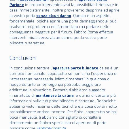
Parione
in pronto Intervento avrai la possibilità di rientrare in
casa immediatamente! Inoltre proveremo dapprima ad aprire
la vostra porta
senza alcun danno
. Questo è un aspetto
fondamentale, poiché aprire una porta danneggiandola, può
risolvere un problema nell’immediato ma portare delle
conseguenze negative per il futuro. Fabbro Roma effettua
interventi mirati senza alcun danno per la vostra porte
blindata o serratura.
Conclusioni
In conclusione tentare l’
apertura porte blindate
da se è un
compito non banale, soprattutto se non si ha l’esperienza e
l’attrezzatura necessaria. Infatti cimentarsi in qualcosa di
nuovo durante un emergenza potrebbe peggiorare
addirittura la situazione. Pertanto ti abbiamo suggerito
innanzitutto di
mantenere la calma
, e quindi di cercare più
informazioni sulla tua porta blindata e serratura. Dopodiché
abbiamo visto insieme delle tecniche e a cosa dovrai molto
probabilmente andare incontro. Per finire, soprattutto se hai
poca manualità, ti abbiamo consigliato di contattare
direttamente un fabbro specialista di aperture di porte
blindate come
FabbroRomah24
.