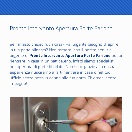
Pronto Intervento Apertura Porte Parione
Sei rimasto chiuso fuori casa? Hai urgente bisogno di aprire
la tua porta blindata? Non temere, con il nostro servizio
urgente di
Pronto Intervento Apertura Porte Parione
potrai
rientrare in casa in un battibaleno. Infatti siamo specialisti
nell'apertura di porte blindate. Non solo, grazie alla nostra
esperienza riusciremo a farti rientrare in casa o nel tuo
ufficio senza nessun danno alla tua porta. Chiamaci senza
impegno!