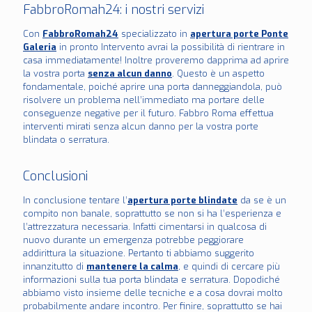
FabbroRomah24: i nostri servizi
Con
FabbroRomah24
specializzato in
apertura porte Ponte
Galeria
in pronto Intervento avrai la possibilità di rientrare in
casa immediatamente! Inoltre proveremo dapprima ad aprire
la vostra porta
senza alcun danno
. Questo è un aspetto
fondamentale, poiché aprire una porta danneggiandola, può
risolvere un problema nell’immediato ma portare delle
conseguenze negative per il futuro. Fabbro Roma effettua
interventi mirati senza alcun danno per la vostra porte
blindata o serratura.
Conclusioni
In conclusione tentare l’
apertura porte blindate
da se è un
compito non banale, soprattutto se non si ha l’esperienza e
l’attrezzatura necessaria. Infatti cimentarsi in qualcosa di
nuovo durante un emergenza potrebbe peggiorare
addirittura la situazione. Pertanto ti abbiamo suggerito
innanzitutto di
mantenere la calma
, e quindi di cercare più
informazioni sulla tua porta blindata e serratura. Dopodiché
abbiamo visto insieme delle tecniche e a cosa dovrai molto
probabilmente andare incontro. Per finire, soprattutto se hai