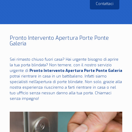
Contattaci
Pronto Intervento Apertura Porte Ponte
Galeria
Sei rimasto chiuso fuori casa? Hai urgente bisogno di aprire
la tua porta blindata? Non temere, con il nostro servizio
urgente di
Pronto Intervento Apertura Porte Ponte Galeria
potrai rientrare in casa in un battibaleno. Infatti siamo
specialisti nell'apertura di porte blindate. Non solo, grazie alla
nostra esperienza riusciremo a farti rientrare in casa o nel
tuo ufficio senza nessun danno alla tua porta. Chiamaci
senza impegno!