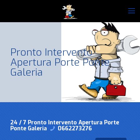
Pronto Intervento
Apertura Porte Ponte
Galeria
24 / 7 Pronto Intervento Apertura Porte
Ponte Galeria
0662273276