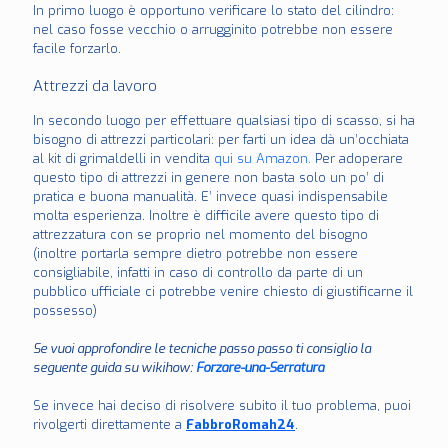
In primo luogo è opportuno verificare lo stato del cilindro:
nel caso fosse vecchio o arrugginito potrebbe non essere
facile forzarlo.
Attrezzi da lavoro
In secondo luogo per effettuare qualsiasi tipo di scasso, si ha
bisogno di attrezzi particolari: per farti un idea dà un’occhiata
al kit di grimaldelli in vendita
qui su Amazon.
Per adoperare
questo tipo di attrezzi in genere non basta solo un po’ di
pratica e buona manualità. E’ invece quasi indispensabile
molta esperienza. Inoltre è difficile avere questo tipo di
attrezzatura con se proprio nel momento del bisogno
(inoltre portarla sempre dietro potrebbe non essere
consigliabile, infatti in caso di controllo da parte di un
pubblico ufficiale ci potrebbe venire chiesto di giustificarne il
possesso)
Se vuoi approfondire le tecniche passo passo ti consiglio la
seguente guida su wikihow:
Forzare-una-Serratura
Se invece hai deciso di risolvere subito il tuo problema, puoi
rivolgerti direttamente a
FabbroRomah24
.