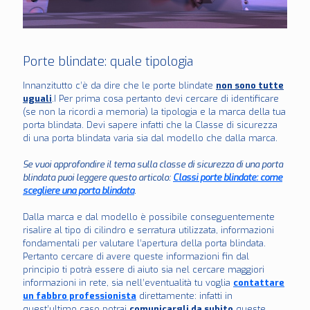
Porte blindate: quale tipologia
Innanzitutto c’è da dire che le porte blindate
non sono tutte
uguali
.I Per prima cosa pertanto devi cercare di identificare
(se non la ricordi a memoria) la tipologia e la marca della tua
porta blindata. Devi sapere infatti che la Classe di sicurezza
di una porta blindata varia sia dal modello che dalla marca.
Se vuoi approfondire il tema sulla classe di sicurezza di una porta
blindata puoi leggere questo articolo:
Classi porte blindate: come
scegliere una porta blindata
.
Dalla marca e dal modello è possibile conseguentemente
risalire al tipo di cilindro e serratura utilizzata, informazioni
fondamentali per valutare l’apertura della porta blindata.
Pertanto cercare di avere queste informazioni fin dal
principio ti potrà essere di aiuto sia nel cercare maggiori
informazioni in rete, sia nell’eventualità tu voglia
contattare
un fabbro professionista
direttamente: infatti in
quest’ultimo caso potrai
comunicargli da subito
queste