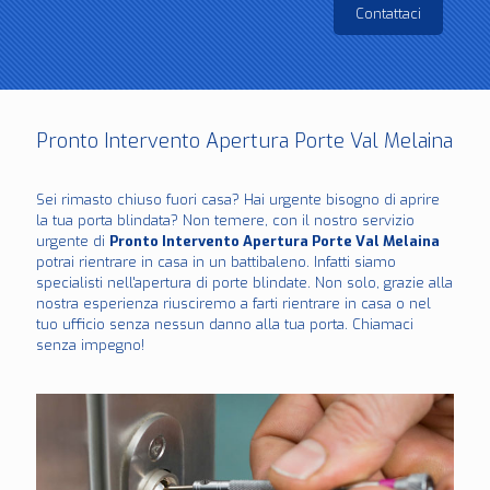
Contattaci
Pronto Intervento Apertura Porte Val Melaina
Sei rimasto chiuso fuori casa? Hai urgente bisogno di aprire
la tua porta blindata? Non temere, con il nostro servizio
urgente di
Pronto Intervento Apertura Porte Val Melaina
potrai rientrare in casa in un battibaleno. Infatti siamo
specialisti nell'apertura di porte blindate. Non solo, grazie alla
nostra esperienza riusciremo a farti rientrare in casa o nel
tuo ufficio senza nessun danno alla tua porta. Chiamaci
senza impegno!