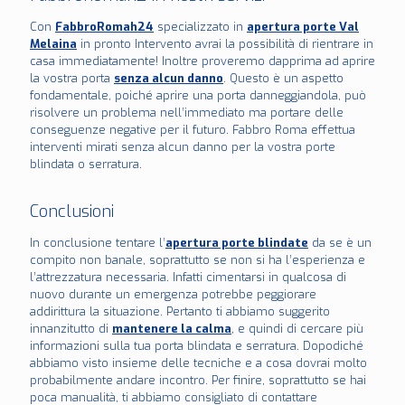
Con
FabbroRomah24
specializzato in
apertura porte Val
Melaina
in pronto Intervento avrai la possibilità di rientrare in
casa immediatamente! Inoltre proveremo dapprima ad aprire
la vostra porta
senza alcun danno
. Questo è un aspetto
fondamentale, poiché aprire una porta danneggiandola, può
risolvere un problema nell’immediato ma portare delle
conseguenze negative per il futuro. Fabbro Roma effettua
interventi mirati senza alcun danno per la vostra porte
blindata o serratura.
Conclusioni
In conclusione tentare l’
apertura porte blindate
da se è un
compito non banale, soprattutto se non si ha l’esperienza e
l’attrezzatura necessaria. Infatti cimentarsi in qualcosa di
nuovo durante un emergenza potrebbe peggiorare
addirittura la situazione. Pertanto ti abbiamo suggerito
innanzitutto di
mantenere la calma
, e quindi di cercare più
informazioni sulla tua porta blindata e serratura. Dopodiché
abbiamo visto insieme delle tecniche e a cosa dovrai molto
probabilmente andare incontro. Per finire, soprattutto se hai
poca manualità, ti abbiamo consigliato di contattare