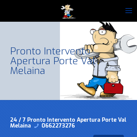
Pronto Intervento
Apertura Porte Val
Melaina
24 / 7 Pronto Intervento Apertura Porte Val
Melaina
0662273276