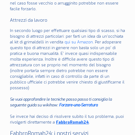
nel caso fosse vecchio o arrugginito potrebbe non essere
facile forzarlo.
Attrezzi da lavoro
In secondo luogo per effettuare qualsiasi tipo di scasso, si ha
bisogno di attrezzi particolari: per farti un idea dà un’occhiata
al kit di grimaldelli in vendita
qui su Amazon.
Per adoperare
questo tipo di attrezzi in genere non basta solo un po’ di
pratica e buona manualità. E’ invece quasi indispensabile
molta esperienza. Inoltre è difficile avere questo tipo di
attrezzatura con se proprio nel momento del bisogno
(inoltre portarla sempre dietro potrebbe non essere
consigliabile, infatti in caso di controllo da parte di un
pubblico ufficiale ci potrebbe venire chiesto di giustificarne il
possesso)
Se vuoi approfondire le tecniche passo passo ti consiglio la
seguente guida su wikihow:
Forzare-una-Serratura
Se invece hai deciso di risolvere subito il tuo problema, puoi
rivolgerti direttamente a
FabbroRomah24
.
FabbroRomah24: i nostri servizi