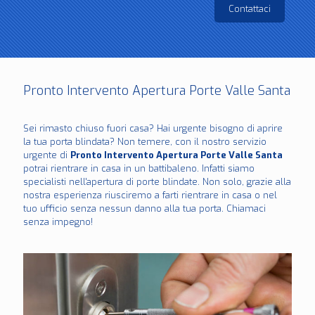
Contattaci
Pronto Intervento Apertura Porte Valle Santa
Sei rimasto chiuso fuori casa? Hai urgente bisogno di aprire
la tua porta blindata? Non temere, con il nostro servizio
urgente di
Pronto Intervento Apertura Porte Valle Santa
potrai rientrare in casa in un battibaleno. Infatti siamo
specialisti nell'apertura di porte blindate. Non solo, grazie alla
nostra esperienza riusciremo a farti rientrare in casa o nel
tuo ufficio senza nessun danno alla tua porta. Chiamaci
senza impegno!