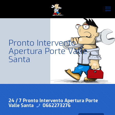
Pronto Intervento
Apertura Porte Valle
Santa
24 / 7 Pronto Intervento Apertura Porte
Valle Santa
0662273276