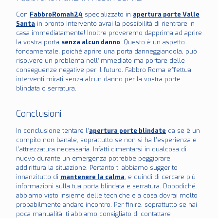
Con
FabbroRomah24
specializzato in
apertura porte Valle
Santa
in pronto Intervento avrai la possibilità di rientrare in
casa immediatamente! Inoltre proveremo dapprima ad aprire
la vostra porta
senza alcun danno
. Questo è un aspetto
fondamentale, poiché aprire una porta danneggiandola, può
risolvere un problema nell’immediato ma portare delle
conseguenze negative per il futuro. Fabbro Roma effettua
interventi mirati senza alcun danno per la vostra porte
blindata o serratura.
Conclusioni
In conclusione tentare l’
apertura porte blindate
da se è un
compito non banale, soprattutto se non si ha l’esperienza e
l’attrezzatura necessaria. Infatti cimentarsi in qualcosa di
nuovo durante un emergenza potrebbe peggiorare
addirittura la situazione. Pertanto ti abbiamo suggerito
innanzitutto di
mantenere la calma
, e quindi di cercare più
informazioni sulla tua porta blindata e serratura. Dopodiché
abbiamo visto insieme delle tecniche e a cosa dovrai molto
probabilmente andare incontro. Per finire, soprattutto se hai
poca manualità, ti abbiamo consigliato di contattare