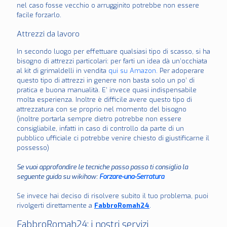
nel caso fosse vecchio o arrugginito potrebbe non essere
facile forzarlo.
Attrezzi da lavoro
In secondo luogo per effettuare qualsiasi tipo di scasso, si ha
bisogno di attrezzi particolari: per farti un idea dà un’occhiata
al kit di grimaldelli in vendita
qui su Amazon.
Per adoperare
questo tipo di attrezzi in genere non basta solo un po’ di
pratica e buona manualità. E’ invece quasi indispensabile
molta esperienza. Inoltre è difficile avere questo tipo di
attrezzatura con se proprio nel momento del bisogno
(inoltre portarla sempre dietro potrebbe non essere
consigliabile, infatti in caso di controllo da parte di un
pubblico ufficiale ci potrebbe venire chiesto di giustificarne il
possesso)
Se vuoi approfondire le tecniche passo passo ti consiglio la
seguente guida su wikihow:
Forzare-una-Serratura
Se invece hai deciso di risolvere subito il tuo problema, puoi
rivolgerti direttamente a
FabbroRomah24
.
FabbroRomah24: i nostri servizi