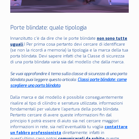
Porte blindate: quale tipologia
Innanzitutto c’è da dire che le porte blindate
non sono tutte
uguali
.I Per prima cosa pertanto devi cercare di identificare
(se non la ricordi a memoria) la tipologia e la marca della tua
porta blindata. Devi sapere infatti che la Classe di sicurezza
di una porta blindata varia sia dal modello che dalla marca.
Se vuoi approfondire il tema sulla classe di sicurezza di una porta
blindata puoi leggere questo articolo:
Classi porte blindate: come
scegliere una porta blindata
.
Dalla marca e dal modello è possibile conseguentemente
risalire al tipo di cilindro e serratura utilizzata, informazioni
fondamentali per valutare l’apertura della porta blindata.
Pertanto cercare di avere queste informazioni fin dal
principio ti potrà essere di aiuto sia nel cercare maggiori
informazioni in rete, sia nell’eventualità tu voglia
contattare
un fabbro professionista
direttamente: infatti in
quest’ultimo caso potrai
comunicargli da subito
queste