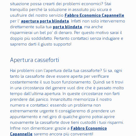
situazione possa crearti dei problemi economici? Stai
tranquillo perché la soluzione in assoluto più sicura è
usufruire del nostro servizio
Fabbro Economico Capannelle
per l’
apertura porta blindata
. Infatti non solo interverremo
direttamente sulla tua
porta blindata
, ma anche
risparmierai un bel po’ di denaro. Per questo motivo sarai il
doppio più soddisfatto. Pertanto contattaci senza indugiare e
sapremo darti il giusto supporto!
Apertura casseforti
Hai problemi con l’apertura della tua cassaforte? Si sa, ogni
tanto la cassaforte deve essere aperta per verificare
costantemente il suo buon funzionamento. Quindi se ti trovi
in una circostanza del genere vuol dire che è passato molto
tempo dall’ultima apertura. In queste circostanze non farti
prendere dal panico. Innanzitutto memorizza il nostro
numero e contattaci: essendo un problema non
estremamente urgente ti consiglieremo di prendere un
appuntamento e nel giro di qualche giorno potrai aprire
nuovamente la cassaforte dove tieni custoditi i tuoi risparmi.
Infine non dimenticare: grazie a
Fabbro Economico
Capannelle
saremo ancora più convenienti!