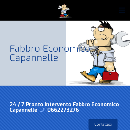
Fabbro Economico
Capannelle
24 / 7 Pronto Intervento Fabbro Economico
Capannelle
0662273276
Contattaci