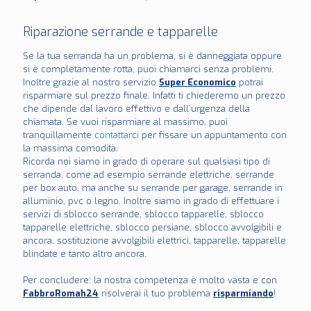
Riparazione serrande e tapparelle
Se la tua serranda ha un problema, si è danneggiata oppure
si è completamente rotta, puoi chiamarci senza problemi.
Inoltre grazie al nostro servizio
Super Economico
potrai
risparmiare sul prezzo finale. Infatti ti chiederemo un prezzo
che dipende dal lavoro effettivo e dall’urgenza della
chiamata. Se vuoi risparmiare al massimo, puoi
tranquillamente
contattarci
per fissare un appuntamento con
la massima comodità.
Ricorda noi siamo in grado di operare sul qualsiasi tipo di
serranda, come ad esempio serrande elettriche, serrande
per box auto, ma anche su serrande per garage, serrande in
alluminio, pvc o legno. Inoltre siamo in grado di effettuare i
servizi di sblocco serrande, sblocco tapparelle, sblocco
tapparelle elettriche, sblocco persiane, sblocco avvolgibili e
ancora, sostituzione avvolgibili elettrici, tapparelle, tapparelle
blindate e tanto altro ancora.
Per concludere: la nostra competenza è molto vasta e con
FabbroRomah24
risolverai il tuo problema
risparmiando
!