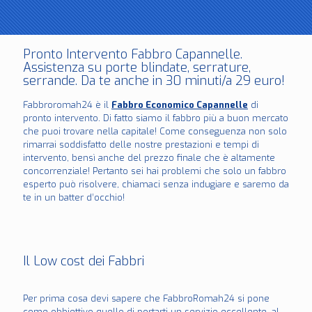
Pronto Intervento Fabbro Capannelle.
Assistenza su porte blindate, serrature,
serrande. Da te anche in 30 minuti/a 29 euro!
Fabbroromah24 è il
Fabbro Economico Capannelle
di
pronto intervento. Di fatto siamo il fabbro più a buon mercato
che puoi trovare nella capitale! Come conseguenza non solo
rimarrai soddisfatto delle nostre prestazioni e tempi di
intervento, bensì anche del prezzo finale che è altamente
concorrenziale! Pertanto sei hai problemi che solo un fabbro
esperto può risolvere, chiamaci senza indugiare e saremo da
te in un batter d’occhio!
Il Low cost dei Fabbri
Per prima cosa devi sapere che FabbroRomah24 si pone
come obbiettivo quello di portarti un servizio eccellente, al