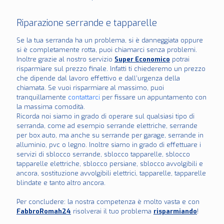
Riparazione serrande e tapparelle
Se la tua serranda ha un problema, si è danneggiata oppure
si è completamente rotta, puoi chiamarci senza problemi.
Inoltre grazie al nostro servizio
Super Economico
potrai
risparmiare sul prezzo finale. Infatti ti chiederemo un prezzo
che dipende dal lavoro effettivo e dall’urgenza della
chiamata. Se vuoi risparmiare al massimo, puoi
tranquillamente
contattarci
per fissare un appuntamento con
la massima comodità.
Ricorda noi siamo in grado di operare sul qualsiasi tipo di
serranda, come ad esempio serrande elettriche, serrande
per box auto, ma anche su serrande per garage, serrande in
alluminio, pvc o legno. Inoltre siamo in grado di effettuare i
servizi di sblocco serrande, sblocco tapparelle, sblocco
tapparelle elettriche, sblocco persiane, sblocco avvolgibili e
ancora, sostituzione avvolgibili elettrici, tapparelle, tapparelle
blindate e tanto altro ancora.
Per concludere: la nostra competenza è molto vasta e con
FabbroRomah24
risolverai il tuo problema
risparmiando
!