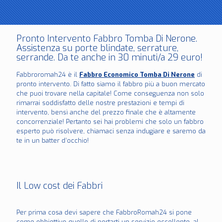
Pronto Intervento Fabbro Tomba Di Nerone.
Assistenza su porte blindate, serrature,
serrande. Da te anche in 30 minuti/a 29 euro!
Fabbroromah24 è il
Fabbro Economico Tomba Di Nerone
di
pronto intervento. Di fatto siamo il fabbro più a buon mercato
che puoi trovare nella capitale! Come conseguenza non solo
rimarrai soddisfatto delle nostre prestazioni e tempi di
intervento, bensì anche del prezzo finale che è altamente
concorrenziale! Pertanto sei hai problemi che solo un fabbro
esperto può risolvere, chiamaci senza indugiare e saremo da
te in un batter d’occhio!
Il Low cost dei Fabbri
Per prima cosa devi sapere che FabbroRomah24 si pone
come obbiettivo quello di portarti un servizio eccellente, al