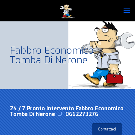
Fabbro Economico
Tomba Di Nerone
24 / 7 Pronto Intervento Fabbro Economico
Tomba Di Nerone
0662273276
Contattaci