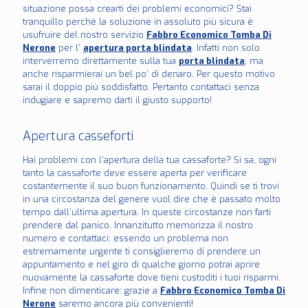
situazione possa crearti dei problemi economici? Stai
tranquillo perché la soluzione in assoluto più sicura è
usufruire del nostro servizio
Fabbro Economico Tomba Di
Nerone
per l’
apertura porta blindata
. Infatti non solo
interverremo direttamente sulla tua
porta blindata
, ma
anche risparmierai un bel po’ di denaro. Per questo motivo
sarai il doppio più soddisfatto. Pertanto contattaci senza
indugiare e sapremo darti il giusto supporto!
Apertura casseforti
Hai problemi con l’apertura della tua cassaforte? Si sa, ogni
tanto la cassaforte deve essere aperta per verificare
costantemente il suo buon funzionamento. Quindi se ti trovi
in una circostanza del genere vuol dire che è passato molto
tempo dall’ultima apertura. In queste circostanze non farti
prendere dal panico. Innanzitutto memorizza il nostro
numero e contattaci: essendo un problema non
estremamente urgente ti consiglieremo di prendere un
appuntamento e nel giro di qualche giorno potrai aprire
nuovamente la cassaforte dove tieni custoditi i tuoi risparmi.
Infine non dimenticare: grazie a
Fabbro Economico Tomba Di
Nerone
saremo ancora più convenienti!