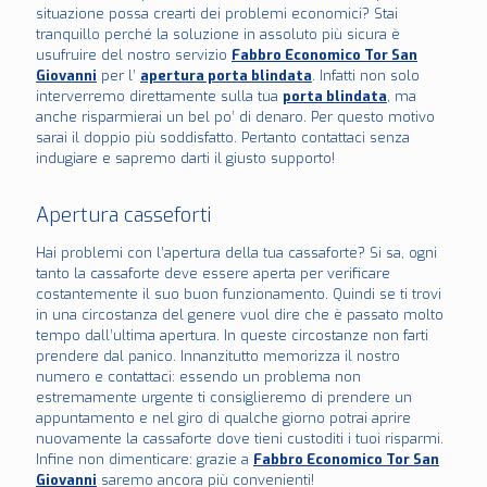
situazione possa crearti dei problemi economici? Stai
tranquillo perché la soluzione in assoluto più sicura è
usufruire del nostro servizio
Fabbro Economico Tor San
Giovanni
per l’
apertura porta blindata
. Infatti non solo
interverremo direttamente sulla tua
porta blindata
, ma
anche risparmierai un bel po’ di denaro. Per questo motivo
sarai il doppio più soddisfatto. Pertanto contattaci senza
indugiare e sapremo darti il giusto supporto!
Apertura casseforti
Hai problemi con l’apertura della tua cassaforte? Si sa, ogni
tanto la cassaforte deve essere aperta per verificare
costantemente il suo buon funzionamento. Quindi se ti trovi
in una circostanza del genere vuol dire che è passato molto
tempo dall’ultima apertura. In queste circostanze non farti
prendere dal panico. Innanzitutto memorizza il nostro
numero e contattaci: essendo un problema non
estremamente urgente ti consiglieremo di prendere un
appuntamento e nel giro di qualche giorno potrai aprire
nuovamente la cassaforte dove tieni custoditi i tuoi risparmi.
Infine non dimenticare: grazie a
Fabbro Economico Tor San
Giovanni
saremo ancora più convenienti!