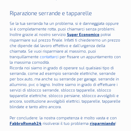
Riparazione serrande e tapparelle
Se la tua serranda ha un problema, si è danneggiata oppure
si è completamente rotta, puoi chiamarci senza problemi.
Inoltre grazie al nostro servizio
Super Economico
potrai
risparmiare sul prezzo finale. Infatti ti chiederemo un prezzo
che dipende dal lavoro effettivo e dall’urgenza della
chiamata. Se vuoi risparmiare al massimo, puoi
tranquillamente
contattarci
per fissare un appuntamento con
la massima comodità.
Ricorda noi siamo in grado di operare sul qualsiasi tipo di
serranda, come ad esempio serrande elettriche, serrande
per box auto, ma anche su serrande per garage, serrande in
alluminio, pvc o legno. Inoltre siamo in grado di effettuare i
servizi di sblocco serrande, sblocco tapparelle, sblocco
tapparelle elettriche, sblocco persiane, sblocco avvolgibili e
ancora, sostituzione avvolgibili elettrici, tapparelle, tapparelle
blindate e tanto altro ancora.
Per concludere: la nostra competenza è molto vasta e con
FabbroRomah24
risolverai il tuo problema
risparmiando
!