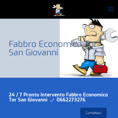
Fabbro Economico Tor
San Giovanni
24 / 7 Pronto Intervento Fabbro Economico
Tor San Giovanni
0662273276
Contattaci