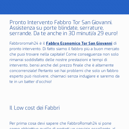
Pronto Intervento Fabbro Tor San Giovanni.
Assistenza su porte blindate, serrature,
serrande. Da te anche in 30 minuti/a 29 euro!
Fabbroromah24 è il
Fabbro Economico Tor San Giovanni
di
pronto intervento. Di fatto siamo il fabbro più a buon mercato
che puoi trovare nella capitale! Come conseguenza non solo
rimarrai soddisfatto delle nostre prestazioni e tempi di
intervento, bensì anche del prezzo finale che è altamente
concorrenziale! Pertanto sei hai problemi che solo un fabbro
esperto può risolvere, chiamaci senza indugiare e saremo da
te in un batter d’occhio!
Il Low cost dei Fabbri
Per prima cosa devi sapere che FabbroRomah24 si pone
come obbiettivo quello di portarti un servizio eccellente, al