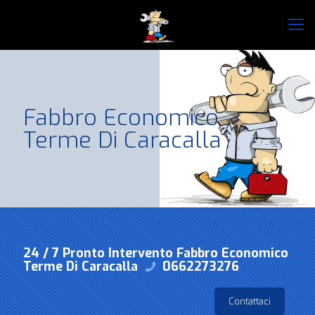
Fabbro Economico
Terme Di Caracalla
24 / 7 Pronto Intervento Fabbro Economico
Terme Di Caracalla
0662273276
Contattaci