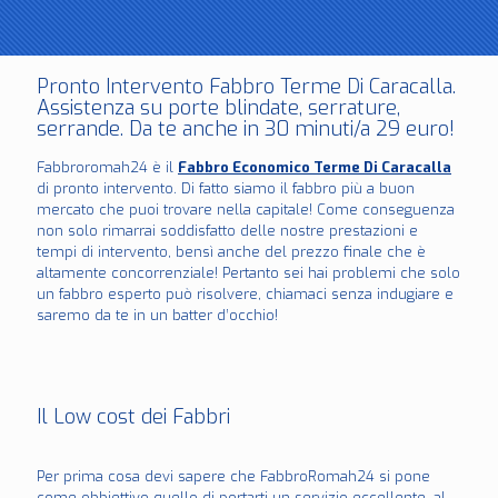
Pronto Intervento Fabbro Terme Di Caracalla.
Assistenza su porte blindate, serrature,
serrande. Da te anche in 30 minuti/a 29 euro!
Fabbroromah24 è il
Fabbro Economico Terme Di Caracalla
di pronto intervento. Di fatto siamo il fabbro più a buon
mercato che puoi trovare nella capitale! Come conseguenza
non solo rimarrai soddisfatto delle nostre prestazioni e
tempi di intervento, bensì anche del prezzo finale che è
altamente concorrenziale! Pertanto sei hai problemi che solo
un fabbro esperto può risolvere, chiamaci senza indugiare e
saremo da te in un batter d’occhio!
Il Low cost dei Fabbri
Per prima cosa devi sapere che FabbroRomah24 si pone
come obbiettivo quello di portarti un servizio eccellente, al