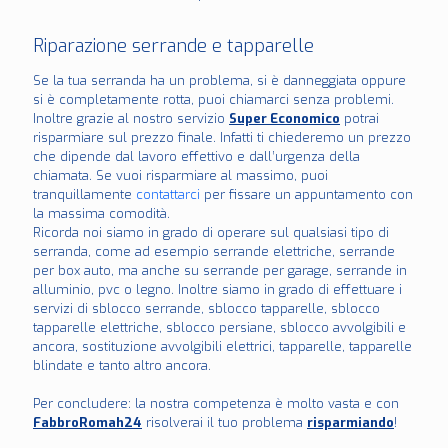
Riparazione serrande e tapparelle
Se la tua serranda ha un problema, si è danneggiata oppure
si è completamente rotta, puoi chiamarci senza problemi.
Inoltre grazie al nostro servizio
Super Economico
potrai
risparmiare sul prezzo finale. Infatti ti chiederemo un prezzo
che dipende dal lavoro effettivo e dall’urgenza della
chiamata. Se vuoi risparmiare al massimo, puoi
tranquillamente
contattarci
per fissare un appuntamento con
la massima comodità.
Ricorda noi siamo in grado di operare sul qualsiasi tipo di
serranda, come ad esempio serrande elettriche, serrande
per box auto, ma anche su serrande per garage, serrande in
alluminio, pvc o legno. Inoltre siamo in grado di effettuare i
servizi di sblocco serrande, sblocco tapparelle, sblocco
tapparelle elettriche, sblocco persiane, sblocco avvolgibili e
ancora, sostituzione avvolgibili elettrici, tapparelle, tapparelle
blindate e tanto altro ancora.
Per concludere: la nostra competenza è molto vasta e con
FabbroRomah24
risolverai il tuo problema
risparmiando
!