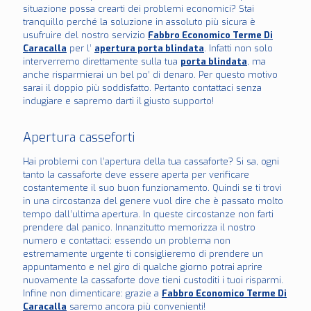
situazione possa crearti dei problemi economici? Stai
tranquillo perché la soluzione in assoluto più sicura è
usufruire del nostro servizio
Fabbro Economico Terme Di
Caracalla
per l’
apertura porta blindata
. Infatti non solo
interverremo direttamente sulla tua
porta blindata
, ma
anche risparmierai un bel po’ di denaro. Per questo motivo
sarai il doppio più soddisfatto. Pertanto contattaci senza
indugiare e sapremo darti il giusto supporto!
Apertura casseforti
Hai problemi con l’apertura della tua cassaforte? Si sa, ogni
tanto la cassaforte deve essere aperta per verificare
costantemente il suo buon funzionamento. Quindi se ti trovi
in una circostanza del genere vuol dire che è passato molto
tempo dall’ultima apertura. In queste circostanze non farti
prendere dal panico. Innanzitutto memorizza il nostro
numero e contattaci: essendo un problema non
estremamente urgente ti consiglieremo di prendere un
appuntamento e nel giro di qualche giorno potrai aprire
nuovamente la cassaforte dove tieni custoditi i tuoi risparmi.
Infine non dimenticare: grazie a
Fabbro Economico Terme Di
Caracalla
saremo ancora più convenienti!