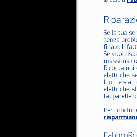
Riparaz
Se la tua s
senza proble
finale. Infa
Se vuoi ris
massima co
Ricorda noi 
elettriche, 
Inoltre siam
elettriche, s
tapparelle b
Per conclud
risparmian
FabbroRom