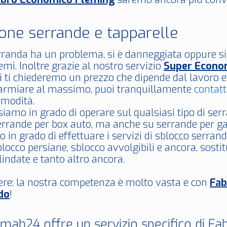
ione serrande e tapparelle
erranda ha un problema, si è danneggiata oppure s
mi. Inoltre grazie al nostro servizio
Super Econo
tti ti chiederemo un prezzo che dipende dal lavoro e
parmiare al massimo, puoi tranquillamente
contatt
modità.
siamo in grado di operare sul qualsiasi tipo di s
serrande per box auto, ma anche su serrande per ga
o in grado di effettuare i servizi di sblocco serran
blocco persiane, sblocco avvolgibili e ancora, sostitu
lindate e tanto altro ancora.
ere: la nostra competenza è molto vasta e con
Fa
do
!
ah24 offre un servizio specifico di F