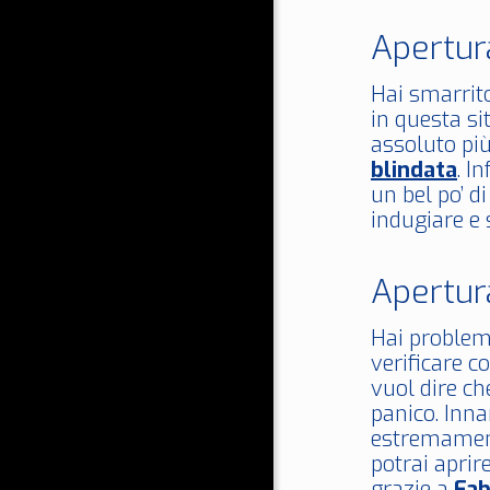
Apertur
Hai smarrito
in questa si
assoluto più
blindata
. I
un bel po’ d
indugiare e 
Apertur
Hai problemi
verificare c
vuol dire ch
panico. Inn
estremament
potrai aprir
grazie a
Fab