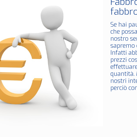
Fabbr
fabbro
Se hai pa
che possa
nostro se
sapremo e
Infatti a
prezzi co
effettuare
quantità. 
nostri in
perciò con