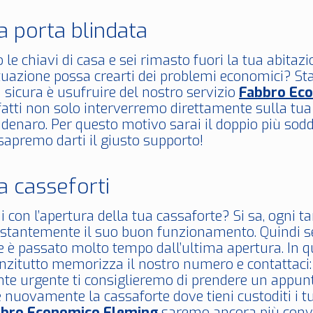
a porta blindata
 le chiavi di casa e sei rimasto fuori la tua abita
tuazione possa crearti dei problemi economici? Sta
 sicura è usufruire del nostro servizio
Fabbro Ec
nfatti non solo interverremo direttamente sulla tu
i denaro. Per questo motivo sarai il doppio più sod
sapremo darti il giusto supporto!
a casseforti
 con l’apertura della tua cassaforte? Si sa, ogni t
ostantemente il suo buon funzionamento. Quindi se 
e è passato molto tempo dall’ultima apertura. In q
anzitutto memorizza il nostro numero e contattac
e urgente ti consiglieremo di prendere un appunt
e nuovamente la cassaforte dove tieni custoditi i t
bro Economico Fleming
saremo ancora più conve