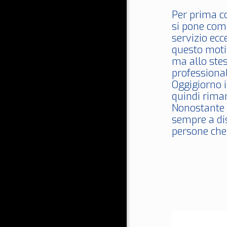
Per prima c
si pone come
servizio ecc
questo moti
ma allo stes
professional
Oggigiorno 
quindi rim
Nonostante c
sempre a dis
persone che 