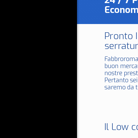
24 / 7 
Econom
Pronto 
serratur
Fabbroroma
buon mercat
nostre prest
Pertanto sei
saremo da te
Il Low c