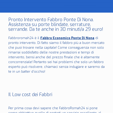
Pronto Intervento Fabbro Ponte Di Nona.
Assistenza su porte blindate, serrature,
serrande. Da te anche in 30 minuti/a 29 euro!
Fabbroromah24 è il
Fabbro Economico Ponte Di Nona
di
pronto intervento. Di fatto siamo il fabbro più a buon mercato
che puoi trovare nella capitale! Come conseguenza non solo
rimarrai soddisfatto delle nostre prestazioni e tempi di
intervento, bensì anche del prezzo finale che è altamente
concorrenziale! Pertanto sei hai problemi che solo un fabbro
esperto può risolvere, chiamaci senza indugiare e saremo da
te in un batter d’occhio!
Il Low cost dei Fabbri
Per prima cosa devi sapere che FabbroRomah24 si pone
come obbiettivo quello di portarti un servizio eccellente, al