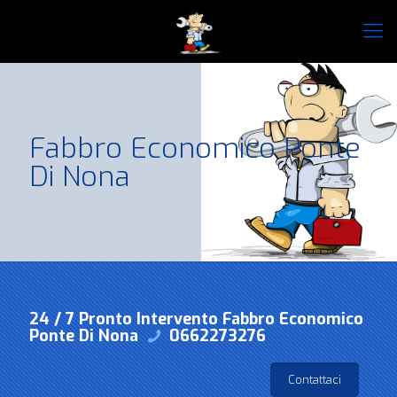
Fabbro Economico Ponte
Di Nona
24 / 7 Pronto Intervento Fabbro Economico
Ponte Di Nona
0662273276
Contattaci