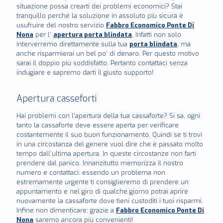
situazione possa crearti dei problemi economici? Stai
tranquillo perché la soluzione in assoluto più sicura è
usufruire del nostro servizio
Fabbro Economico Ponte Di
Nona
per l’
apertura porta blindata
. Infatti non solo
interverremo direttamente sulla tua
porta blindata
, ma
anche risparmierai un bel po’ di denaro. Per questo motivo
sarai il doppio più soddisfatto. Pertanto contattaci senza
indugiare e sapremo darti il giusto supporto!
Apertura casseforti
Hai problemi con l’apertura della tua cassaforte? Si sa, ogni
tanto la cassaforte deve essere aperta per verificare
costantemente il suo buon funzionamento. Quindi se ti trovi
in una circostanza del genere vuol dire che è passato molto
tempo dall’ultima apertura. In queste circostanze non farti
prendere dal panico. Innanzitutto memorizza il nostro
numero e contattaci: essendo un problema non
estremamente urgente ti consiglieremo di prendere un
appuntamento e nel giro di qualche giorno potrai aprire
nuovamente la cassaforte dove tieni custoditi i tuoi risparmi.
Infine non dimenticare: grazie a
Fabbro Economico Ponte Di
Nona
saremo ancora più convenienti!