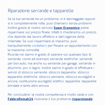
Riparazione serrande e tapparelle
Se la tua serranda ha un problema, si è danneggiata oppure
si è completamente rotta, puoi chiamarci senza problemi.
Inoltre grazie al nostro servizio
Super Economico
potrai
risparmiare sul prezzo finale. Infatti ti chiederemo un prezzo
che dipende dal lavoro effettivo e dall’urgenza della
chiamata. Se vuoi risparmiare al massimo, puoi
tranquillamente
contattarci
per fissare un appuntamento con
la massima comodità.
Ricorda noi siamo in grado di operare sul qualsiasi tipo di
serranda, come ad esempio serrande elettriche, serrande
per box auto, ma anche su serrande per garage, serrande in
alluminio, pvc o legno. Inoltre siamo in grado di effettuare i
servizi di sblocco serrande, sblocco tapparelle, sblocco
tapparelle elettriche, sblocco persiane, sblocco avvolgibili e
ancora, sostituzione avvolgibili elettrici, tapparelle, tapparelle
blindate e tanto altro ancora.
Per concludere: la nostra competenza è molto vasta e con
FabbroRomah24
risolverai il tuo problema
risparmiando
!