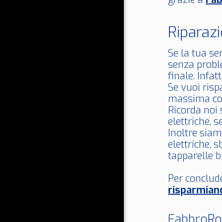
Riparaz
Se la tua s
senza proble
finale. Infa
Se vuoi ris
massima co
Ricorda noi 
elettriche, 
Inoltre siam
elettriche, s
tapparelle b
Per conclud
risparmian
FabbroRom