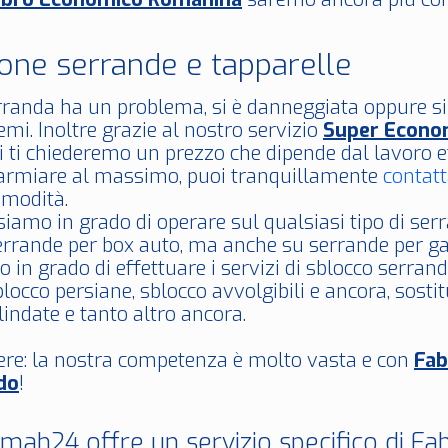
ione serrande e tapparelle
erranda ha un problema, si è danneggiata oppure s
mi. Inoltre grazie al nostro servizio
Super Econo
tti ti chiederemo un prezzo che dipende dal lavoro e
parmiare al massimo, puoi tranquillamente
contatt
modità.
siamo in grado di operare sul qualsiasi tipo di s
serrande per box auto, ma anche su serrande per ga
o in grado di effettuare i servizi di sblocco serran
blocco persiane, sblocco avvolgibili e ancora, sostitu
lindate e tanto altro ancora.
ere: la nostra competenza è molto vasta e con
Fa
do
!
ah24 offre un servizio specifico di F