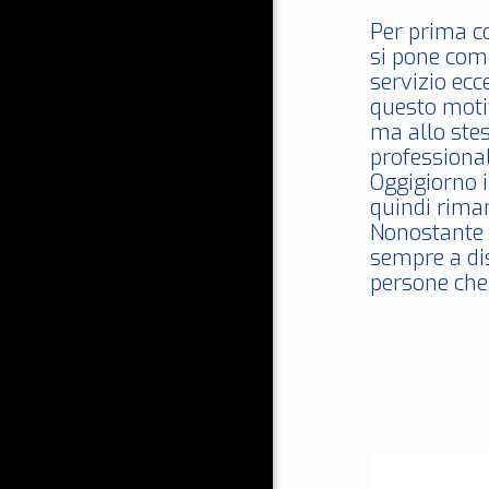
Per prima c
si pone come
servizio ecc
questo moti
ma allo stes
professional
Oggigiorno 
quindi rim
Nonostante c
sempre a dis
persone che 