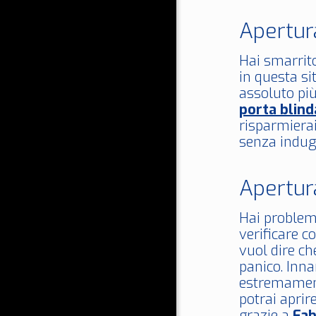
Apertur
Hai smarrito
in questa si
assoluto più
porta blind
risparmierai
senza indugi
Apertur
Hai problemi
verificare c
vuol dire ch
panico. Inn
estremament
potrai aprir
grazie a
Fab