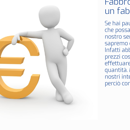
Fabbr
un fab
Se hai pa
che possa
nostro se
sapremo e
Infatti a
prezzi co
effettuare
quantità. 
nostri in
perciò con