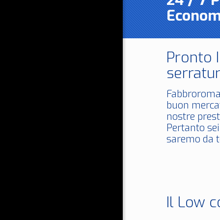
24 / 7 
Econom
Pronto 
serratur
Fabbroroma
buon mercat
nostre prest
Pertanto sei
saremo da te
Il Low c