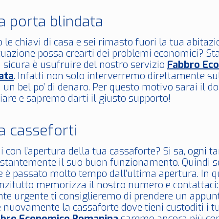
a porta blindata
 le chiavi di casa e sei rimasto fuori la tua abita
tuazione possa crearti dei problemi economici? Sta
 sicura è usufruire del nostro servizio
Fabbro Ec
ata
. Infatti non solo interverremo direttamente su
 un bel po’ di denaro. Per questo motivo sarai il do
are e sapremo darti il giusto supporto!
a casseforti
 con l’apertura della tua cassaforte? Si sa, ogni t
ostantemente il suo buon funzionamento. Quindi se 
e è passato molto tempo dall’ultima apertura. In q
anzitutto memorizza il nostro numero e contattac
e urgente ti consiglieremo di prendere un appunt
e nuovamente la cassaforte dove tieni custoditi i t
bro Economico Romanina
saremo ancora più con