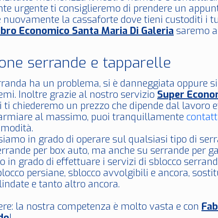
e urgente ti consiglieremo di prendere un appunt
e nuovamente la cassaforte dove tieni custoditi i t
bro Economico Santa Maria Di Galeria
saremo an
ione serrande e tapparelle
erranda ha un problema, si è danneggiata oppure s
mi. Inoltre grazie al nostro servizio
Super Econo
tti ti chiederemo un prezzo che dipende dal lavoro e
parmiare al massimo, puoi tranquillamente
contatt
modità.
siamo in grado di operare sul qualsiasi tipo di s
serrande per box auto, ma anche su serrande per ga
o in grado di effettuare i servizi di sblocco serran
blocco persiane, sblocco avvolgibili e ancora, sostitu
lindate e tanto altro ancora.
ere: la nostra competenza è molto vasta e con
Fa
do
!