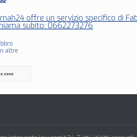
ah24 offre un servizio specifico di F
 Chiama subito: 0662273276
abbro
n altre
la zona