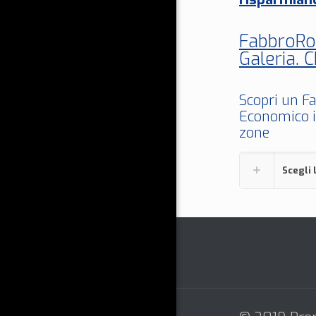
FabbroRom
Galeria.
Scopri un F
Economico i
zone
Scegli 