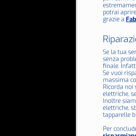
estremament
potrai aprir
grazie a
Fab
Riparaz
Se la tua s
senza proble
finale. Infa
Se vuoi ris
massima co
Ricorda noi 
elettriche, 
Inoltre siam
elettriche, s
tapparelle b
Per conclud
risparmian