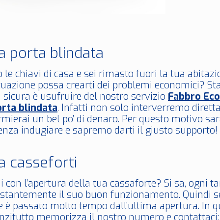
a porta blindata
 le chiavi di casa e sei rimasto fuori la tua abita
tuazione possa crearti dei problemi economici? Sta
 sicura è usufruire del nostro servizio
Fabbro Eco
rta blindata
. Infatti non solo interverremo diret
mierai un bel po’ di denaro. Per questo motivo sara
enza indugiare e sapremo darti il giusto supporto!
a casseforti
 con l’apertura della tua cassaforte? Si sa, ogni t
ostantemente il suo buon funzionamento. Quindi se 
e è passato molto tempo dall’ultima apertura. In q
anzitutto memorizza il nostro numero e contattac