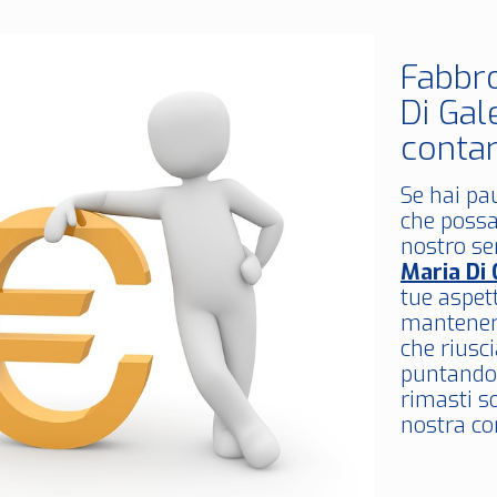
Fabbr
Di Gal
conta
Se hai pa
che possa
nostro se
Maria Di 
tue aspett
mantenere
che riusci
puntando 
rimasti so
nostra co