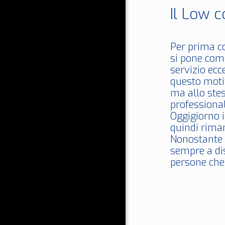
Il Low c
Per prima c
si pone come
servizio ecc
questo moti
ma allo stes
professional
Oggigiorno 
quindi rim
Nonostante c
sempre a dis
persone che 