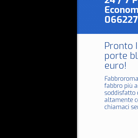
24 / 7 
Economi
066227
Pronto 
porte bl
euro!
Fabbroroma
fabbro più 
soddisfatto 
altamente co
chiamaci sen