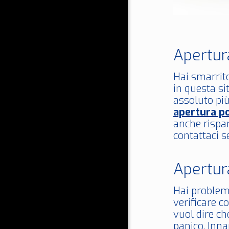
Apertur
Hai smarrito
in questa si
assoluto più
apertura po
anche rispar
contattaci s
Apertur
Hai problemi
verificare c
vuol dire ch
panico. Inn