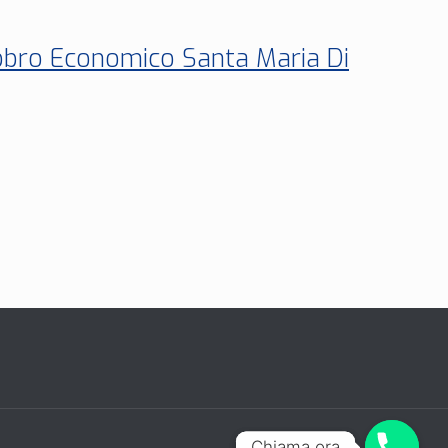
abbro Economico Santa Maria Di
Chiama ora
Chiama ora