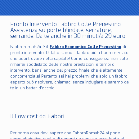
Pronto Intervento Fabbro Colle Prenestino.
Assistenza su porte blindate, serrature,
serrande. Da te anche in 30 minuti/a 29 euro!
Fabbroromah24 è il
Fabbro Economico Colle Prenestino
di
pronto intervento. Di fatto siamo il fabbro più a buon mercato
che puoi trovare nella capitale! Come conseguenza non solo
rimarrai soddisfatto delle nostre prestazioni e tempi di
intervento, bensì anche del prezzo finale che è altamente
concorrenziale! Pertanto sei hai problemi che solo un fabbro
esperto può risolvere, chiamaci senza indugiare e saremo da
te in un batter d’occhio!
Il Low cost dei Fabbri
Per prima cosa devi sapere che FabbroRomah24 si pone
come obbiettivo quello di portarti un servizio eccellente, al