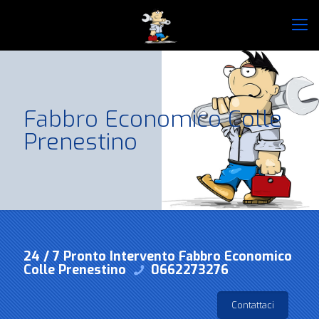
Fabbro Economico Colle
Prenestino
24 / 7 Pronto Intervento Fabbro Economico
Colle Prenestino
0662273276
Contattaci