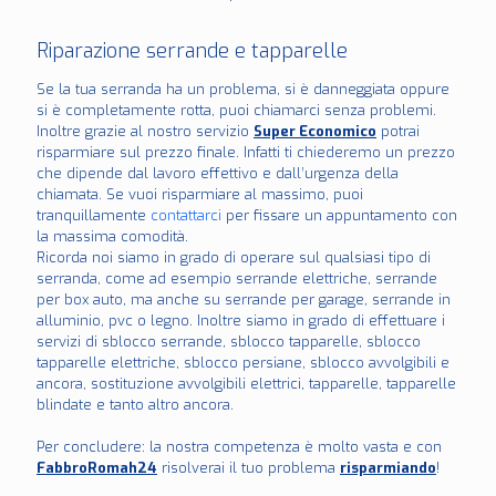
Riparazione serrande e tapparelle
Se la tua serranda ha un problema, si è danneggiata oppure
si è completamente rotta, puoi chiamarci senza problemi.
Inoltre grazie al nostro servizio
Super Economico
potrai
risparmiare sul prezzo finale. Infatti ti chiederemo un prezzo
che dipende dal lavoro effettivo e dall’urgenza della
chiamata. Se vuoi risparmiare al massimo, puoi
tranquillamente
contattarci
per fissare un appuntamento con
la massima comodità.
Ricorda noi siamo in grado di operare sul qualsiasi tipo di
serranda, come ad esempio serrande elettriche, serrande
per box auto, ma anche su serrande per garage, serrande in
alluminio, pvc o legno. Inoltre siamo in grado di effettuare i
servizi di sblocco serrande, sblocco tapparelle, sblocco
tapparelle elettriche, sblocco persiane, sblocco avvolgibili e
ancora, sostituzione avvolgibili elettrici, tapparelle, tapparelle
blindate e tanto altro ancora.
Per concludere: la nostra competenza è molto vasta e con
FabbroRomah24
risolverai il tuo problema
risparmiando
!