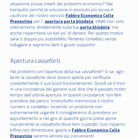
situazione possa crearti dei problemi economici? Stai
tranquillo perché la soluzione in assoluto più sicura è
usufruire del nostro servizio
Fabbro Economico Colle
Prenestino
per l’
apertura porta blindata
. Infatti non solo
interverremo direttamente sulla tua
porta blindata
, ma
anche risparmierai un bel po’ di denaro. Per questo motivo
sarai il doppio più soddisfatto. Pertanto contattaci senza
indugiare e sapremo darti il giusto supporto!
Apertura casseforti
Hai problemi con l’apertura della tua cassaforte? Si sa, ogni
tanto la cassaforte deve essere aperta per verificare
costantemente il suo buon funzionamento. Quindi se ti trovi
in una circostanza del genere vuol dire che è passato molto
tempo dall’ultima apertura. In queste circostanze non farti
prendere dal panico. Innanzitutto memorizza il nostro
numero e contattaci: essendo un problema non
estremamente urgente ti consiglieremo di prendere un
appuntamento e nel giro di qualche giorno potrai aprire
nuovamente la cassaforte dove tieni custoditi i tuoi risparmi.
Infine non dimenticare: grazie a
Fabbro Economico Colle
Prenestino
saremo ancora più convenienti!