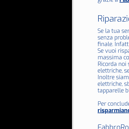
Riparaz
Se la tua s
senza proble
finale. Infa
Se vuoi ris
massima co
Ricorda noi 
elettriche, 
Inoltre siam
elettriche, s
tapparelle b
Per conclud
risparmian
FabbroRom