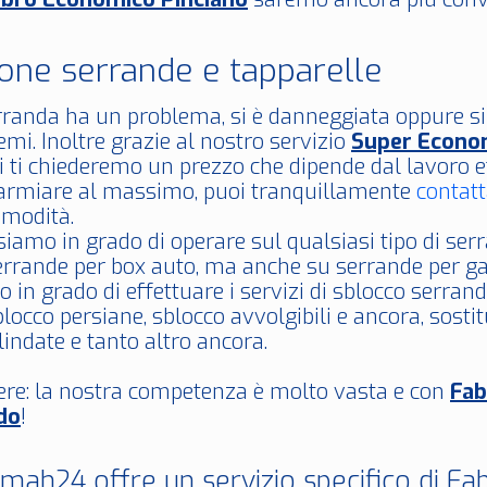
ione serrande e tapparelle
erranda ha un problema, si è danneggiata oppure s
mi. Inoltre grazie al nostro servizio
Super Econo
tti ti chiederemo un prezzo che dipende dal lavoro e
parmiare al massimo, puoi tranquillamente
contatt
modità.
siamo in grado di operare sul qualsiasi tipo di s
serrande per box auto, ma anche su serrande per ga
o in grado di effettuare i servizi di sblocco serran
blocco persiane, sblocco avvolgibili e ancora, sostitu
lindate e tanto altro ancora.
ere: la nostra competenza è molto vasta e con
Fa
do
!
ah24 offre un servizio specifico di Fa