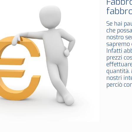
Fabbr
fabbro
Se hai pa
che possa
nostro se
sapremo e
Infatti a
prezzi co
effettuare
quantità. 
nostri in
perciò con