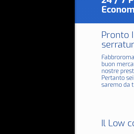
24 / 7 
Econom
Pronto 
serratur
Fabbroroma
buon mercat
nostre prest
Pertanto sei
saremo da te
Il Low c