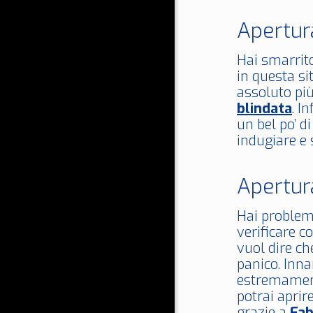
Apertur
Hai smarrito
in questa si
assoluto più
blindata
. I
un bel po’ d
indugiare e 
Apertur
Hai problemi
verificare c
vuol dire ch
panico. Inn
estremament
potrai aprir
grazie a
Fab