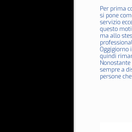
Per prima c
si pone come
servizio ecc
questo moti
ma allo stes
professional
Oggigiorno 
quindi rim
Nonostante c
sempre a dis
persone che 