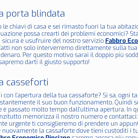
a porta blindata
 le chiavi di casa e sei rimasto fuori la tua abita
tuazione possa crearti dei problemi economici? Sta
 sicura è usufruire del nostro servizio
Fabbro Eco
nfatti non solo interverremo direttamente sulla tu
i denaro. Per questo motivo sarai il doppio più sod
sapremo darti il giusto supporto!
a casseforti
 con l’apertura della tua cassaforte? Si sa, ogni t
ostantemente il suo buon funzionamento. Quindi se 
e è passato molto tempo dall’ultima apertura. In q
anzitutto memorizza il nostro numero e contattac
e urgente ti consiglieremo di prendere un appunt
e nuovamente la cassaforte dove tieni custoditi i t
bro Economico Pinciano
saremo ancora più conv