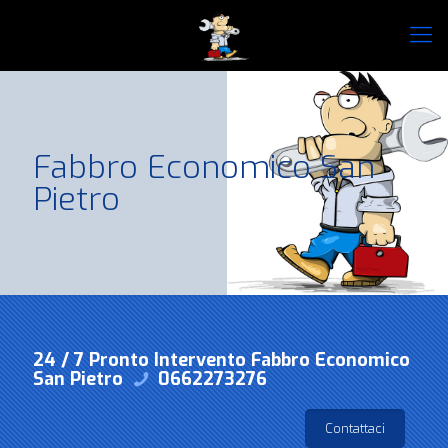
Fabbro Economico San
Pietro
24 / 7 Pronto Intervento Fabbro Economico
San Pietro
0662273276
Contattaci