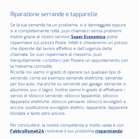
Riparazione serrande e tapparelle
Se la tua serranda ha un problema, si è danneggiata oppure
si è completamente rotta, puoi chiamarci senza problemi.
Inoltre grazie al nostro servizio
Super Economico
potrai
risparmiare sul prezzo finale. Infatti ti chiederemo un prezzo
che dipende dal lavoro effettivo e dall’urgenza della
chiamata. Se vuoi risparmiare al massimo, puoi
tranquillamente
contattarci
per fissare un appuntamento con
la massima comodità.
Ricorda noi siamo in grado di operare sul qualsiasi tipo di
serranda, come ad esempio serrande elettriche, serrande
per box auto, ma anche su serrande per garage, serrande in
alluminio, pvc o legno. Inoltre siamo in grado di effettuare i
servizi di sblocco serrande, sblocco tapparelle, sblocco
tapparelle elettriche, sblocco persiane, sblocco avvolgibili e
ancora, sostituzione avvolgibili elettrici, tapparelle, tapparelle
blindate e tanto altro ancora.
Per concludere: la nostra competenza è molto vasta e con
FabbroRomah24
risolverai il tuo problema
risparmiando
!