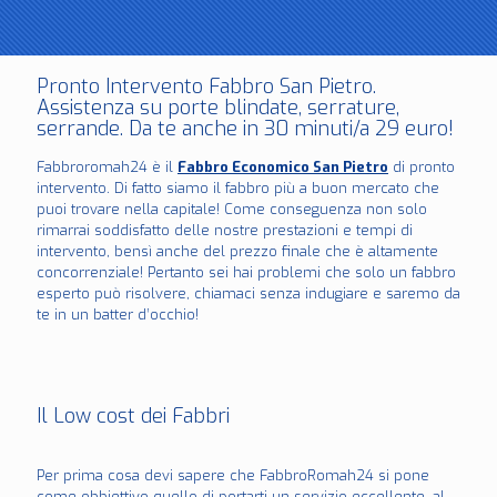
Pronto Intervento Fabbro San Pietro.
Assistenza su porte blindate, serrature,
serrande. Da te anche in 30 minuti/a 29 euro!
Fabbroromah24 è il
Fabbro Economico San Pietro
di pronto
intervento. Di fatto siamo il fabbro più a buon mercato che
puoi trovare nella capitale! Come conseguenza non solo
rimarrai soddisfatto delle nostre prestazioni e tempi di
intervento, bensì anche del prezzo finale che è altamente
concorrenziale! Pertanto sei hai problemi che solo un fabbro
esperto può risolvere, chiamaci senza indugiare e saremo da
te in un batter d’occhio!
Il Low cost dei Fabbri
Per prima cosa devi sapere che FabbroRomah24 si pone
come obbiettivo quello di portarti un servizio eccellente, al