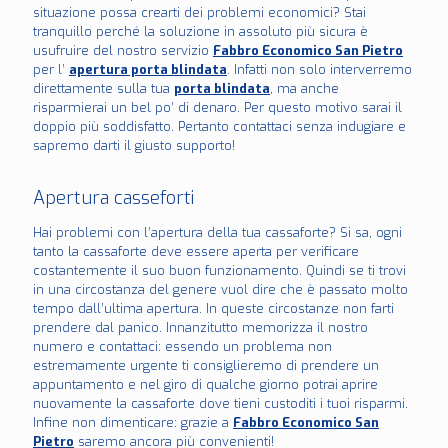
situazione possa crearti dei problemi economici? Stai
tranquillo perché la soluzione in assoluto più sicura è
usufruire del nostro servizio
Fabbro Economico San Pietro
per l’
apertura porta blindata
. Infatti non solo interverremo
direttamente sulla tua
porta blindata
, ma anche
risparmierai un bel po’ di denaro. Per questo motivo sarai il
doppio più soddisfatto. Pertanto contattaci senza indugiare e
sapremo darti il giusto supporto!
Apertura casseforti
Hai problemi con l’apertura della tua cassaforte? Si sa, ogni
tanto la cassaforte deve essere aperta per verificare
costantemente il suo buon funzionamento. Quindi se ti trovi
in una circostanza del genere vuol dire che è passato molto
tempo dall’ultima apertura. In queste circostanze non farti
prendere dal panico. Innanzitutto memorizza il nostro
numero e contattaci: essendo un problema non
estremamente urgente ti consiglieremo di prendere un
appuntamento e nel giro di qualche giorno potrai aprire
nuovamente la cassaforte dove tieni custoditi i tuoi risparmi.
Infine non dimenticare: grazie a
Fabbro Economico San
Pietro
saremo ancora più convenienti!