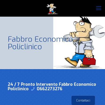
Fabbro Economico
Policlinico
24 / 7 Pronto Intervento Fabbro Economico
Policlinico
0662273276
Contattaci