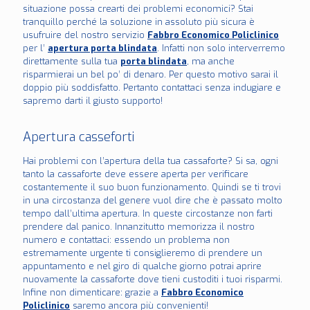
situazione possa crearti dei problemi economici? Stai
tranquillo perché la soluzione in assoluto più sicura è
usufruire del nostro servizio
Fabbro Economico Policlinico
per l’
apertura porta blindata
. Infatti non solo interverremo
direttamente sulla tua
porta blindata
, ma anche
risparmierai un bel po’ di denaro. Per questo motivo sarai il
doppio più soddisfatto. Pertanto contattaci senza indugiare e
sapremo darti il giusto supporto!
Apertura casseforti
Hai problemi con l’apertura della tua cassaforte? Si sa, ogni
tanto la cassaforte deve essere aperta per verificare
costantemente il suo buon funzionamento. Quindi se ti trovi
in una circostanza del genere vuol dire che è passato molto
tempo dall’ultima apertura. In queste circostanze non farti
prendere dal panico. Innanzitutto memorizza il nostro
numero e contattaci: essendo un problema non
estremamente urgente ti consiglieremo di prendere un
appuntamento e nel giro di qualche giorno potrai aprire
nuovamente la cassaforte dove tieni custoditi i tuoi risparmi.
Infine non dimenticare: grazie a
Fabbro Economico
Policlinico
saremo ancora più convenienti!