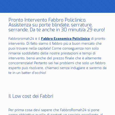
Pronto Intervento Fabbro Policlinico.
Assistenza su porte blindate, serrature,
serrande. Da te anche in 30 minuti/a 29 euro!
Fabbroromah24 è il
Fabbro Economico Policlinico
di pronto
intervento. Di fatto siamo il fabbro più a buon mercato che
puoi trovare nella capitale! Come conseguenza non solo
rimarrai soddisfatto delle nostre prestazioni e tempi di
intervento, bensì anche del prezzo finale che è altamente
concorrenziale! Pertanto sei hai problemi che solo un fabbro
esperto può risolvere, chiamaci senza indugiare e saremo da
te in un batter d’occhio!
Il Low cost dei Fabbri
Per prima cosa devi sapere che FabbroRomah24 si pone
come obbiettivo quello di portarti un servizio eccellente, al