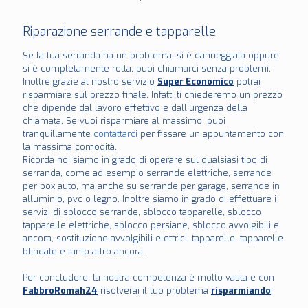
Riparazione serrande e tapparelle
Se la tua serranda ha un problema, si è danneggiata oppure
si è completamente rotta, puoi chiamarci senza problemi.
Inoltre grazie al nostro servizio
Super Economico
potrai
risparmiare sul prezzo finale. Infatti ti chiederemo un prezzo
che dipende dal lavoro effettivo e dall’urgenza della
chiamata. Se vuoi risparmiare al massimo, puoi
tranquillamente
contattarci
per fissare un appuntamento con
la massima comodità.
Ricorda noi siamo in grado di operare sul qualsiasi tipo di
serranda, come ad esempio serrande elettriche, serrande
per box auto, ma anche su serrande per garage, serrande in
alluminio, pvc o legno. Inoltre siamo in grado di effettuare i
servizi di sblocco serrande, sblocco tapparelle, sblocco
tapparelle elettriche, sblocco persiane, sblocco avvolgibili e
ancora, sostituzione avvolgibili elettrici, tapparelle, tapparelle
blindate e tanto altro ancora.
Per concludere: la nostra competenza è molto vasta e con
FabbroRomah24
risolverai il tuo problema
risparmiando
!