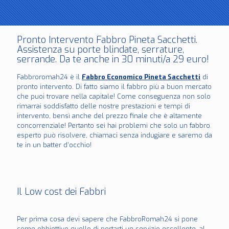
Pronto Intervento Fabbro Pineta Sacchetti.
Assistenza su porte blindate, serrature,
serrande. Da te anche in 30 minuti/a 29 euro!
Fabbroromah24 è il
Fabbro Economico Pineta Sacchetti
di
pronto intervento. Di fatto siamo il fabbro più a buon mercato
che puoi trovare nella capitale! Come conseguenza non solo
rimarrai soddisfatto delle nostre prestazioni e tempi di
intervento, bensì anche del prezzo finale che è altamente
concorrenziale! Pertanto sei hai problemi che solo un fabbro
esperto può risolvere, chiamaci senza indugiare e saremo da
te in un batter d’occhio!
Il Low cost dei Fabbri
Per prima cosa devi sapere che FabbroRomah24 si pone
come obbiettivo quello di portarti un servizio eccellente, al