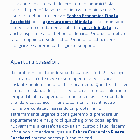
situazione possa crearti dei problemi economici? Stai
tranquillo perché la soluzione in assoluto più sicura è
usufruire del nostro servizio
Fabbro Economico Pineta
Sacchetti
per l’
apertura porta blindata
. Infatti non solo
interverremo direttamente sulla tua
porta blindata
, ma
anche risparmierai un bel po’ di denaro. Per questo motivo
sarai il doppio più soddisfatto. Pertanto contattaci senza
indugiare e sapremo darti il giusto supporto!
Apertura casseforti
Hai problemi con l’apertura della tua cassaforte? Si sa, ogni
tanto la cassaforte deve essere aperta per verificare
costantemente il suo buon funzionamento. Quindi se ti trovi
in una circostanza del genere vuol dire che è passato molto
tempo dall’ultima apertura. In queste circostanze non farti
prendere dal panico. Innanzitutto memorizza il nostro
numero e contattaci: essendo un problema non
estremamente urgente ti consiglieremo di prendere un
appuntamento e nel giro di qualche giorno potrai aprire
nuovamente la cassaforte dove tieni custoditi i tuoi risparmi.
Infine non dimenticare: grazie a
Fabbro Economico Pineta
Sacchetti
saremo ancora più convenienti!