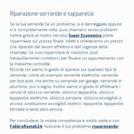
Riparazione serrande e tapparelle
Se la tua serranda ha un problema, si è danneggiata oppure
si è completamente rotta, puoi chiamarci senza problemi.
Inoltre grazie al nostro servizio
Super Economico
potrai
risparmiare sul prezzo finale. Infatti ti chiederemo un prezzo
che dipende dal lavoro effettivo e dall’urgenza della
chiamata. Se vuoi risparmiare al massimo, puoi
tranquillamente
contattarci
per fissare un appuntamento con
la massima comodità.
Ricorda noi siamo in grado di operare sul qualsiasi tipo di
serranda, come ad esempio serrande elettriche, serrande
per box auto, ma anche su serrande per garage, serrande in
alluminio, pvc o legno. Inoltre siamo in grado di effettuare i
servizi di sblocco serrande, sblocco tapparelle, sblocco
tapparelle elettriche, sblocco persiane, sblocco avvolgibili e
ancora, sostituzione avvolgibili elettrici, tapparelle, tapparelle
blindate e tanto altro ancora.
Per concludere: la nostra competenza è molto vasta e con
FabbroRomah24
risolverai il tuo problema
risparmiando
!