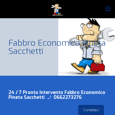
Fabbro Economico Pineta
Sacchetti
24 / 7 Pronto Intervento Fabbro Economico
Pineta Sacchetti
0662273276
Contattaci