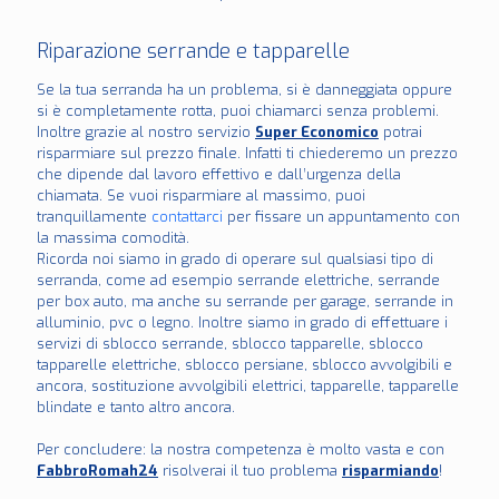
Riparazione serrande e tapparelle
Se la tua serranda ha un problema, si è danneggiata oppure
si è completamente rotta, puoi chiamarci senza problemi.
Inoltre grazie al nostro servizio
Super Economico
potrai
risparmiare sul prezzo finale. Infatti ti chiederemo un prezzo
che dipende dal lavoro effettivo e dall’urgenza della
chiamata. Se vuoi risparmiare al massimo, puoi
tranquillamente
contattarci
per fissare un appuntamento con
la massima comodità.
Ricorda noi siamo in grado di operare sul qualsiasi tipo di
serranda, come ad esempio serrande elettriche, serrande
per box auto, ma anche su serrande per garage, serrande in
alluminio, pvc o legno. Inoltre siamo in grado di effettuare i
servizi di sblocco serrande, sblocco tapparelle, sblocco
tapparelle elettriche, sblocco persiane, sblocco avvolgibili e
ancora, sostituzione avvolgibili elettrici, tapparelle, tapparelle
blindate e tanto altro ancora.
Per concludere: la nostra competenza è molto vasta e con
FabbroRomah24
risolverai il tuo problema
risparmiando
!