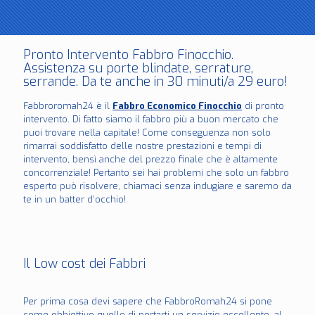
Pronto Intervento Fabbro Finocchio.
Assistenza su porte blindate, serrature,
serrande. Da te anche in 30 minuti/a 29 euro!
Fabbroromah24 è il
Fabbro Economico Finocchio
di pronto
intervento. Di fatto siamo il fabbro più a buon mercato che
puoi trovare nella capitale! Come conseguenza non solo
rimarrai soddisfatto delle nostre prestazioni e tempi di
intervento, bensì anche del prezzo finale che è altamente
concorrenziale! Pertanto sei hai problemi che solo un fabbro
esperto può risolvere, chiamaci senza indugiare e saremo da
te in un batter d’occhio!
Il Low cost dei Fabbri
Per prima cosa devi sapere che FabbroRomah24 si pone
come obbiettivo quello di portarti un servizio eccellente, al