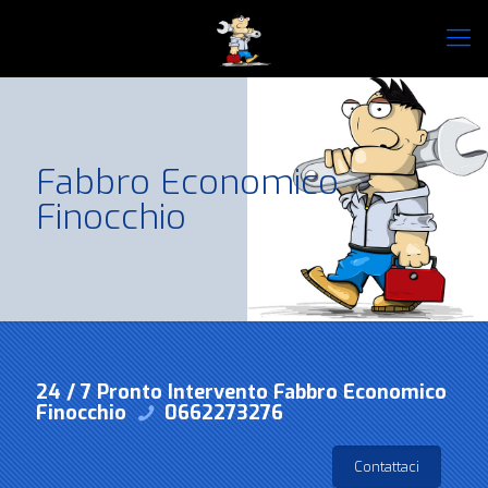
Fabbro Economico
Finocchio
24 / 7 Pronto Intervento Fabbro Economico
Finocchio
0662273276
Contattaci