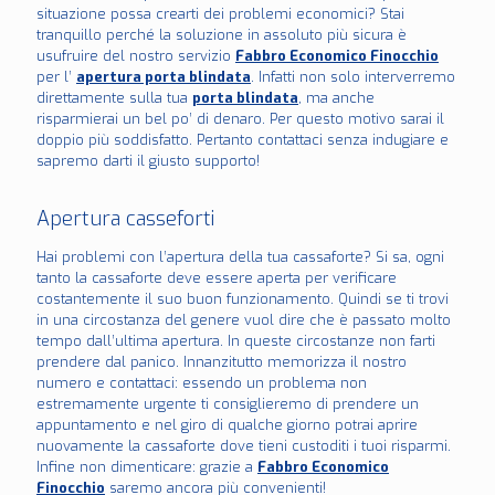
situazione possa crearti dei problemi economici? Stai
tranquillo perché la soluzione in assoluto più sicura è
usufruire del nostro servizio
Fabbro Economico Finocchio
per l’
apertura porta blindata
. Infatti non solo interverremo
direttamente sulla tua
porta blindata
, ma anche
risparmierai un bel po’ di denaro. Per questo motivo sarai il
doppio più soddisfatto. Pertanto contattaci senza indugiare e
sapremo darti il giusto supporto!
Apertura casseforti
Hai problemi con l’apertura della tua cassaforte? Si sa, ogni
tanto la cassaforte deve essere aperta per verificare
costantemente il suo buon funzionamento. Quindi se ti trovi
in una circostanza del genere vuol dire che è passato molto
tempo dall’ultima apertura. In queste circostanze non farti
prendere dal panico. Innanzitutto memorizza il nostro
numero e contattaci: essendo un problema non
estremamente urgente ti consiglieremo di prendere un
appuntamento e nel giro di qualche giorno potrai aprire
nuovamente la cassaforte dove tieni custoditi i tuoi risparmi.
Infine non dimenticare: grazie a
Fabbro Economico
Finocchio
saremo ancora più convenienti!