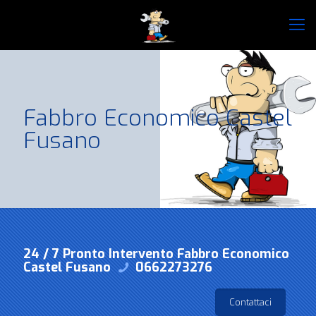
Fabbro Economico Castel
Fusano
24 / 7 Pronto Intervento Fabbro Economico
Castel Fusano
0662273276
Contattaci