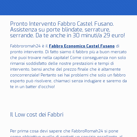
Pronto Intervento Fabbro Castel Fusano.
Assistenza su porte blindate, serrature,
serrande. Da te anche in 30 minuti/a 29 euro!
Fabbroromah24 è il
Fabbro Economico Castel Fusano
di
pronto intervento. Di fatto siamo il fabbro più a buon mercato
che puoi trovare nella capitale! Come conseguenza non solo
rimarrai soddisfatto delle nostre prestazioni e tempi di
intervento, bensì anche del prezzo finale che è altamente
concorrenziale! Pertanto sei hai problemi che solo un fabbro
esperto può risolvere, chiamaci senza indugiare e saremo da
te in un batter d’occhio!
Il Low cost dei Fabbri
Per prima cosa devi sapere che FabbroRomah24 si pone
come obbiettivo quello di portarti un servizio eccellente, al