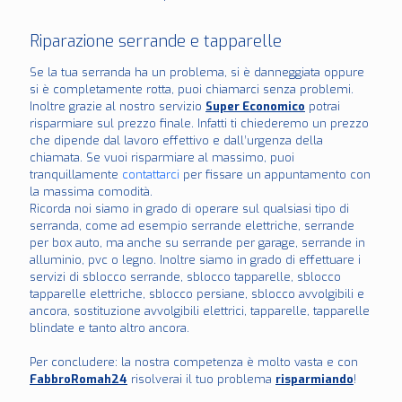
Riparazione serrande e tapparelle
Se la tua serranda ha un problema, si è danneggiata oppure
si è completamente rotta, puoi chiamarci senza problemi.
Inoltre grazie al nostro servizio
Super Economico
potrai
risparmiare sul prezzo finale. Infatti ti chiederemo un prezzo
che dipende dal lavoro effettivo e dall’urgenza della
chiamata. Se vuoi risparmiare al massimo, puoi
tranquillamente
contattarci
per fissare un appuntamento con
la massima comodità.
Ricorda noi siamo in grado di operare sul qualsiasi tipo di
serranda, come ad esempio serrande elettriche, serrande
per box auto, ma anche su serrande per garage, serrande in
alluminio, pvc o legno. Inoltre siamo in grado di effettuare i
servizi di sblocco serrande, sblocco tapparelle, sblocco
tapparelle elettriche, sblocco persiane, sblocco avvolgibili e
ancora, sostituzione avvolgibili elettrici, tapparelle, tapparelle
blindate e tanto altro ancora.
Per concludere: la nostra competenza è molto vasta e con
FabbroRomah24
risolverai il tuo problema
risparmiando
!