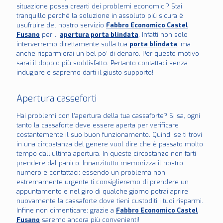
situazione possa crearti dei problemi economici? Stai
tranquillo perché la soluzione in assoluto più sicura è
usufruire del nostro servizio
Fabbro Economico Castel
Fusano
per l’
apertura porta blindata
. Infatti non solo
interverremo direttamente sulla tua
porta blindata
, ma
anche risparmierai un bel po’ di denaro. Per questo motivo
sarai il doppio più soddisfatto. Pertanto contattaci senza
indugiare e sapremo darti il giusto supporto!
Apertura casseforti
Hai problemi con l’apertura della tua cassaforte? Si sa, ogni
tanto la cassaforte deve essere aperta per verificare
costantemente il suo buon funzionamento. Quindi se ti trovi
in una circostanza del genere vuol dire che è passato molto
tempo dall’ultima apertura. In queste circostanze non farti
prendere dal panico. Innanzitutto memorizza il nostro
numero e contattaci: essendo un problema non
estremamente urgente ti consiglieremo di prendere un
appuntamento e nel giro di qualche giorno potrai aprire
nuovamente la cassaforte dove tieni custoditi i tuoi risparmi.
Infine non dimenticare: grazie a
Fabbro Economico Castel
Fusano
saremo ancora più convenienti!